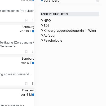
Vorarlberg
1
n technischen Produkten
ANDERE SUCHTEN
NPO
Söll
Bernburg
Kindergruppenbetreuer/in in Wien
vor 18 T
Aufzug
Psychologie
fertigung (Zerspanung /
Serienreife
Bernburg
vor 6 T
ng sowie im Versand -
Frastanz
vor 4 M
ch tagtäglich mit