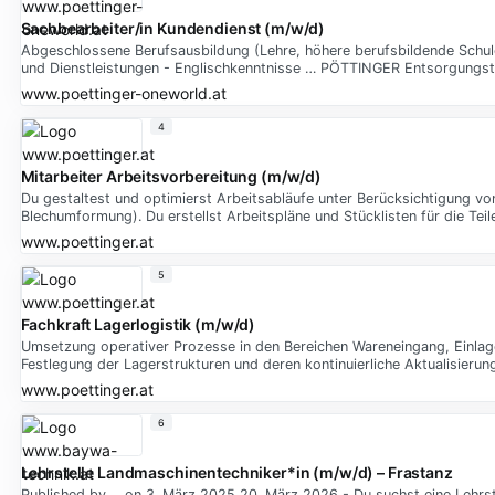
Sachbearbeiter/in Kundendienst (m/w/d)
Abgeschlossene Berufsausbildung (Lehre, höhere berufsbildende Schule
und Dienstleistungen - Englischkenntnisse … PÖTTINGER Entsorgungs
www.poettinger-oneworld.at
4
Mitarbeiter Arbeitsvorbereitung (m/w/d)
Du gestaltest und optimierst Arbeitsabläufe unter Berücksichtigung v
Blechumformung). Du erstellst Arbeitspläne und Stücklisten für die Teil
www.poettinger.at
5
Fachkraft Lagerlogistik (m/w/d)
Umsetzung operativer Prozesse in den Bereichen Wareneingang, Einlage
Festlegung der Lagerstrukturen und deren kontinuierliche Aktualisieru
www.poettinger.at
6
Lehrstelle Landmaschinentechniker*in (m/w/d) – Frastanz
Published by ... on 3. März 2025 20. März 2026 - Du suchst eine Lehrst