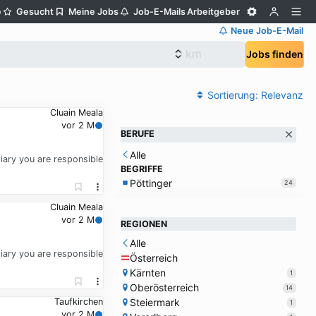
e
Gesucht
Meine Jobs
Job-E-Mails
Arbeitgeber
Neue Job-E-Mail
Jobs finden
Sortierung:
Relevanz
Cluain Meala
vor 2 M
BERUFE
Alle
diary you are responsible
BEGRIFFE
Pöttinger
24
Cluain Meala
vor 2 M
REGIONEN
Alle
diary you are responsible
Österreich
Kärnten
1
Oberösterreich
14
Steiermark
Taufkirchen
1
vor 2 M