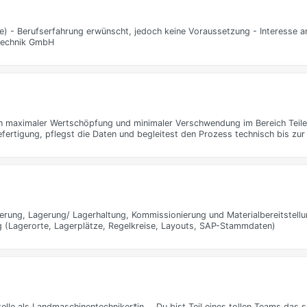
) - Berufserfahrung erwünscht, jedoch keine Voraussetzung - Interesse a
technik GmbH
on maximaler Wertschöpfung und minimaler Verschwendung im Bereich Teile
efertigung, pflegst die Daten und begleitest den Prozess technisch bis zur 
rung, Lagerung/ Lagerhaltung, Kommissionierung und Materialbereitstellu
ng (Lagerorte, Lagerplätze, Regelkreise, Layouts, SAP-Stammdaten)
elle als Landmaschinentechniker*in … Du bist Teil eines tollen Teams das si