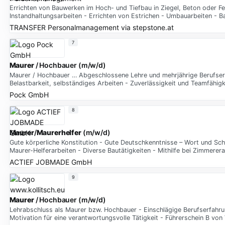
Errichten von Bauwerken im Hoch- und Tiefbau in Ziegel, Beton oder F
Instandhaltungsarbeiten - Errichten von Estrichen - Umbauarbeiten -
TRANSFER Personalmanagement
via
stepstone.at
7
Maurer
/ Hochbauer (m/w/d)
Maurer / Hochbauer … Abgeschlossene Lehre und mehrjährige Berufserf
Belastbarkeit, selbständiges Arbeiten - Zuverlässigkeit und Teamfähig
Pock GmbH
8
Maurer
/
Maurerhelfer
(m/w/d)
Gute körperliche Konstitution - Gute Deutschkenntnisse – Wort und Sch
Maurer-Helferarbeiten - Diverse Bautätigkeiten - Mithilfe bei Zimmerera
ACTIEF JOBMADE GmbH
9
Maurer
/ Hochbauer (m/w/d)
Lehrabschluss als Maurer bzw. Hochbauer - Einschlägige Berufserfahrun
Motivation für eine verantwortungsvolle Tätigkeit - Führerschein B von 