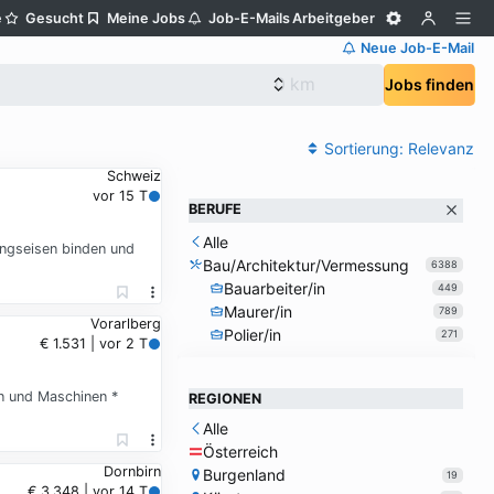
e
Gesucht
Meine Jobs
Job-E-Mails
Arbeitgeber
Neue Job-E-Mail
Jobs finden
Sortierung:
Relevanz
Schweiz
vor 15 T
BERUFE
Alle
ngseisen binden und
Bau/Architektur/Vermessung
6388
Bauarbeiter/in
449
Maurer/in
789
Vorarlberg
Polier/in
271
€ 1.531 | vor 2 T
n und Maschinen *
REGIONEN
Alle
Österreich
Dornbirn
Burgenland
19
€ 3.348 | vor 14 T