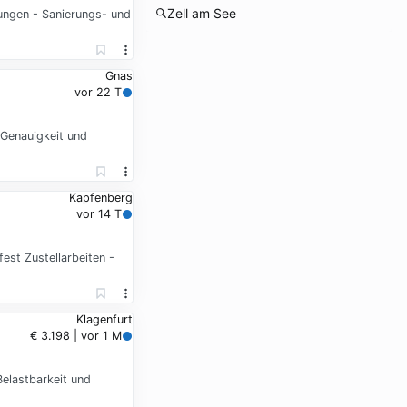
Zell am See
ungen - Sanierungs- und
Gnas
vor 22 T
 Genauigkeit und
Kapfenberg
vor 14 T
est Zustellarbeiten -
Klagenfurt
€ 3.198 | vor 1 M
Belastbarkeit und