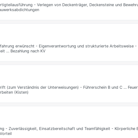
ertigteilausführung - Verlegen von Deckenträger, Deckensteine und Bewehr
 Bauwerksabdichtungen
ahrung erwünscht - Eigenverantwortung und strukturierte Arbeitsweise -
keit … Bezahlung nach KV
rift (zum Verständnis der Unterweisungen) - Führerschein B und C … Feuerf
rbeiten (Kisten)
g - Zuverlässigkeit, Einsatzbereitschaft und Teamfähigkeit - Körperliche 
Vorteil