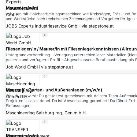
Maurer
(m/w/d)
Arbeiten mit Holzbearbeitungsmaschinen wie Kreissägen, Fräs- und B
und Werkstücke nach technischen Zeichnungen und Vorgaben fertigen -
JOBS Experts Industrieservice GmbH
via
stepstone.at
4
Fliesenleger/in /
Maurer
/in mit Fliesenlegerkenntnissen (Allroun
Untergrundvorbereitung - Verlegung unterschiedlicher Materialien (Natur
polieren und verfugen - Profil - Abgeschlossene Berufsausbildung als 
Job World GmbH
via
stepstone.at
5
Maurer
für Garten- und Außenanlagen (m/w/d)
Was du tun wirst: Du gestaltest gemeinsam mit deinem Team Außenanla
Projekten ist alles dabei. Da ist Abwechslung garantiert! Du führst Erd
Einfassungen
Maschinenring Salzburg reg. Gen.m.b.H.
6
Maurer
(m/w/d)