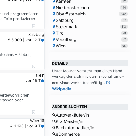
Kärnten
32
Niederösterreich
144
Oberösterreich
en und programmieren
242
 Teile produzieren
Salzburg
57
Steiermark
113
Tirol
79
Salzburg
Vorarlberg
47
€ 3.000 | vor 12 T
Wien
65
etechnik - Kleben,
DETAILS
Un­ter Mau­rer ver­steht man einen Hand­
Hallein
wer­ker, der sich mit dem Er­schaf­fen ei­
vor 16 T
nes Mau­er­werks be­schäf­tigt.
Wikipedia
ßergewöhnlichen
errassen oder
ANDERE SUCHTEN
Autoverkäufer/in
Wien 16
Kfz Meister/in
€ 3.198 | vor 9 T
Fachinformatiker/in
eCommerce