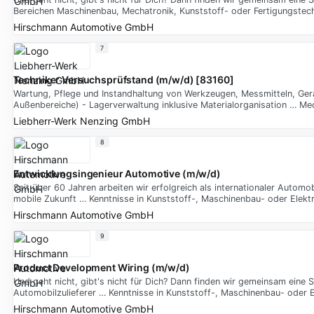
Bereichen Maschinenbau, Mechatronik, Kunststoff- oder Fertigungstec
Hirschmann Automotive GmbH
7
Techniker Versuchsprüfstand (m/w/d) [83160]
Wartung, Pflege und Instandhaltung von Werkzeugen, Messmitteln, Ger
Außenbereiche) - Lagerverwaltung inklusive Materialorganisation … Me
Liebherr-Werk Nenzing GmbH
8
Entwicklungsingenieur Automotive (m/w/d)
Seit über 60 Jahren arbeiten wir erfolgreich als internationaler Automo
mobile Zukunft … Kenntnisse in Kunststoff-, Maschinenbau- oder Elekt
Hirschmann Automotive GmbH
9
Product Development Wiring (m/w/d)
Und geht nicht, gibt's nicht für Dich? Dann finden wir gemeinsam eine St
Automobilzulieferer … Kenntnisse in Kunststoff-, Maschinenbau- oder E
Hirschmann Automotive GmbH