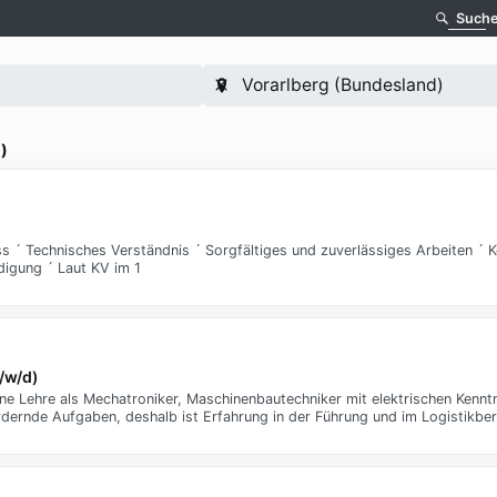
Such
)
 ´ Technisches Verständnis ´ Sorgfältiges und zuverlässiges Arbeiten ´ K
digung ´ Laut KV im 1
m/w/d)
ne Lehre als Mechatroniker, Maschinenbautechniker mit elektrischen Kenntn
dernde Aufgaben, deshalb ist Erfahrung in der Führung und im Logistikbere