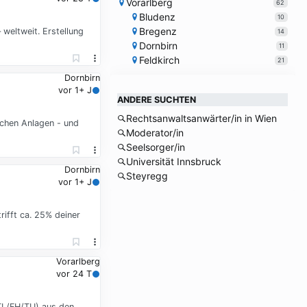
Vorarlberg
62
Bludenz
10
Bregenz
weltweit. Erstellung
14
Dornbirn
11
Feldkirch
21
Dornbirn
vor 1+ J
ANDERE SUCHTEN
Rechtsanwaltsanwärter/in in Wien
chen Anlagen - und
Moderator/in
Seelsorger/in
Universität Innsbruck
Dornbirn
Steyregg
vor 1+ J
ifft ca. 25% deiner
Vorarlberg
vor 24 T
HTL/FH/TU) aus den