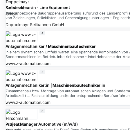
Konstrukteur:in - Line Equipment
Anlagenbezogene Baugruppenausarbeitung aufgrund des Längenprofils, d
von Zeichnungen, Stücklisten und Genehmigungsunterlagen - Engineer
Doppelmayr Seilbahnen GmbH
4
Anlagenmechaniker /
Maschinenbautechniker
In einem dynamischen Umfeld wartet eine spannende Kombination von
Sondermaschinen im Betrieb. Inbetriebnahme - Inbetriebnahme der Anl
www.z-automation.com
5
Anlagenmechaniker:in |
Maschinenbautechniker
:in
Zusammenbau bzw. Montage von automatischen Anlagen und Sondermasch
Arbeitszeit) … Fachausbildung und/oder entsprechende Berufserfahru
www.z-automation.com
6
Project Manager Automotive (m/w/d)
Und geht nicht, gibt's nicht für Dich? Dann finden wir gemeinsam eine