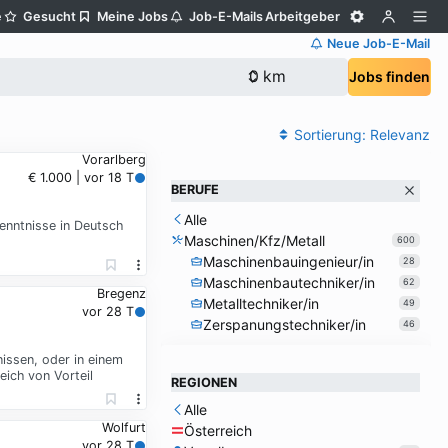
e
Gesucht
Meine Jobs
Job-E-Mails
Arbeitgeber
Neue Job-E-Mail
Jobs finden
Sortierung:
Relevanz
Vorarlberg
€ 1.000 | vor 18 T
BERUFE
Alle
enntnisse in Deutsch
Maschinen/Kfz/Metall
600
Maschinenbauingenieur/in
28
Maschinenbautechniker/in
62
Bregenz
Metalltechniker/in
49
vor 28 T
Zerspanungstechniker/in
46
issen, oder in einem
ich von Vorteil
REGIONEN
Alle
Wolfurt
Österreich
vor 28 T