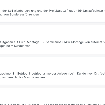
er Seillinienberechnung und der Projektspezifikation für Umlaufbahnen – 
ing von Sonderausführungen
 Aufgaben auf Dich. Montage - Zusammenbau bzw. Montage von automatis
agen beim Kunden vor
inen im Betrieb. Inbetriebnahme der Anlagen beim Kunden vor Ort (betr
ng im Bereich des Maschinenbaus
 Stelle, die genau zu Dir passt … Abgeschlossene technische Ausbildung (