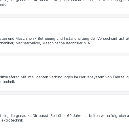
hnik
äten und Maschinen - Betreuung und Instandhaltung der Versuchsinfrastru
chaniker, Mechatroniker, Maschinenbautechniker o. Ä
bilzulieferer. Mit intelligenten Verbindungen im Nervensystem von Fahrzeug
rotechnik
elle, die genau zu Dir passt. Seit über 60 Jahren arbeiten wir erfolgreich al
lektrotechnik