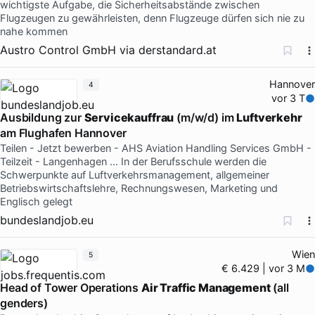
wichtigste Aufgabe, die Sicherheitsabstände zwischen
Flugzeugen zu gewährleisten, denn Flugzeuge dürfen sich nie zu
nahe kommen
Austro Control GmbH
via
derstandard.at
Hannover
4
vor 3 T
Ausbildung zur
Servicekauffrau
(m/w/d) im
Luftverkehr
am Flughafen Hannover
Teilen - Jetzt bewerben - AHS Aviation Handling Services GmbH -
Teilzeit - Langenhagen … In der Berufsschule werden die
Schwerpunkte auf Luftverkehrsmanagement, allgemeiner
Betriebswirtschaftslehre, Rechnungswesen, Marketing und
Englisch gelegt
bundeslandjob.eu
Wien
5
€ 6.429 | vor 3 M
Head of Tower Operations
Air Traffic Management
(all
genders)