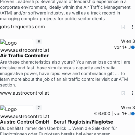
Proven Leadership: Several years of leadership experience in a
corporate environment, ideally within the Air Traffic Management
(ATM) and/or software industry, as well as a track record in
managing complex projects for public sector clients
jobs.frequentis.com
Wien 3
6
vor 1+ J
Air Traffic Controller
Are these characteristics also yours? You never lose control, are
decisive and fast, have simultaneous capacity and spatial
imaginative power, have rapid view and combination gift … To
learn more about the job of an air traffic controller visit our ATM
section.
www.austrocontrol.at
Wien 3
7
€ 6.600 | vor 1+ J
Austro Control GmbH - Beruf Fluglotsin/
Fluglotse
Du behältst immer den Überblick … Wenn die Selektion für
Fluglotsinnen oder Fluglotsen bereits bei einer anderen