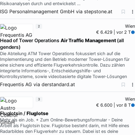
Risikoanalysen durch und entwickelst …
ISG Personalmanagement GmbH
via
stepstone.at
Wien
2
€ 6.429 | vor 2 T
Head of Tower Operations
Air Traffic Management
(all
genders)
Die Abteilung ATM Tower Operations fokussiert sich auf die
Implementierung und den Betrieb moderner Tower-Lösungen für
eine sichere und effiziente Flugverkehrskontrolle. Dazu zählen
integrierte Informations-, Entscheidungshilfe- und
Kontrollsysteme, sowie videobasierte digitale Tower-Lösungen
Frequentis AG
via
derstandard.at
Wien
3
€ 6.600 | vor 8 T
Fluglotsin /
Fluglotse
Mehr als ein Job. + Zum Online-Bewerbungsformular - Deine
Arbeit als Fluglotsin bzw. Fluglotse besteht darin, mit Hilfe eines
Radarbildes den Flugverkehr zu steuern. Dabei ist es deine