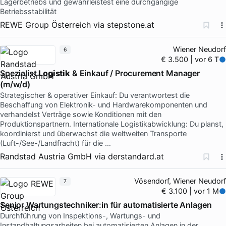
Lagerbetriebs und gewährleistest eine durchgängige
Betriebsstabilität
REWE Group Österreich
via
stepstone.at
Wiener Neudorf
6
€ 3.500 | vor 6 T
Spezialist
Logistik
& Einkauf / Procurement Manager
(m/w/d)
Strategischer & operativer Einkauf: Du verantwortest die
Beschaffung von Elektronik- und Hardwarekomponenten und
verhandelst Verträge sowie Konditionen mit den
Produktionspartnern. Internationale Logistikabwicklung: Du planst,
koordinierst und überwachst die weltweiten Transporte
(Luft-/See-/Landfracht) für die …
Randstad Austria GmbH
via
derstandard.at
Vösendorf, Wiener Neudorf
7
€ 3.100 | vor 1 M
Senior Wartungstechniker:in für automatisierte Anlagen
Durchführung von Inspektions-, Wartungs- und
Instandhaltungsarbeiten bei automatisierten Anlagen in der