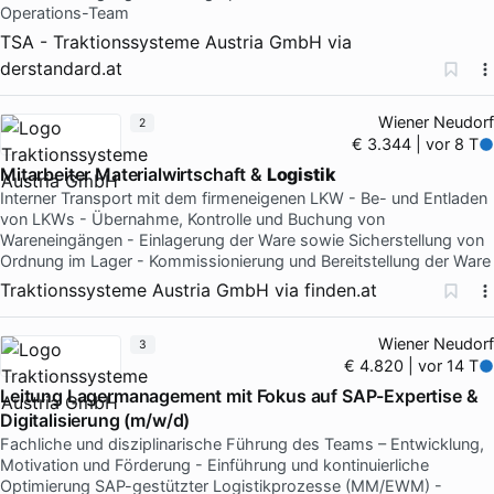
Operations-Team
TSA - Traktionssysteme Austria GmbH
via
derstandard.at
Wiener Neudorf
2
€ 3.344 | vor 8 T
Mitarbeiter Materialwirtschaft &
Logistik
Interner Transport mit dem firmeneigenen LKW - Be- und Entladen
von LKWs - Übernahme, Kontrolle und Buchung von
Wareneingängen - Einlagerung der Ware sowie Sicherstellung von
Ordnung im Lager - Kommissionierung und Bereitstellung der Ware
Traktionssysteme Austria GmbH
via
finden.at
Wiener Neudorf
3
€ 4.820 | vor 14 T
Leitung Lagermanagement mit Fokus auf SAP-Expertise &
Digitalisierung (m/w/d)
Fachliche und disziplinarische Führung des Teams – Entwicklung,
Motivation und Förderung - Einführung und kontinuierliche
Optimierung SAP-gestützter Logistikprozesse (MM/EWM) -