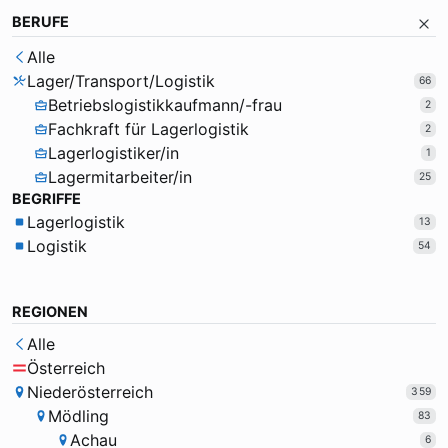
BERUFE
Alle
Lager/Transport/Logistik
66
Betriebslogistikkaufmann/-frau
2
Fachkraft für Lagerlogistik
2
Lagerlogistiker/in
1
Lagermitarbeiter/in
25
BEGRIFFE
Lagerlogistik
13
Logistik
54
REGIONEN
Alle
Österreich
Niederösterreich
359
Mödling
83
Achau
6