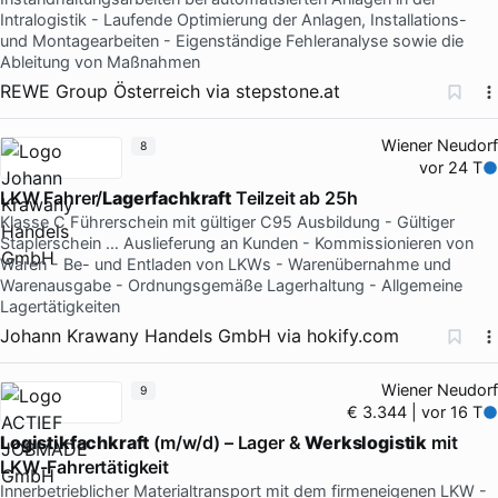
Intralogistik - Laufende Optimierung der Anlagen, Installations-
und Montagearbeiten - Eigenständige Fehleranalyse sowie die
Ableitung von Maßnahmen
REWE Group Österreich
via
stepstone.at
Wiener Neudorf
8
vor 24 T
LKW Fahrer/
Lagerfachkraft
Teilzeit ab 25h
Klasse C Führerschein mit gültiger C95 Ausbildung - Gültiger
Staplerschein … Auslieferung an Kunden - Kommissionieren von
Waren - Be- und Entladen von LKWs - Warenübernahme und
Warenausgabe - Ordnungsgemäße Lagerhaltung - Allgemeine
Lagertätigkeiten
Johann Krawany Handels GmbH
via
hokify.com
Wiener Neudorf
9
€ 3.344 | vor 16 T
Logistikfachkraft
(m/w/d) – Lager &
Werkslogistik
mit
LKW-Fahrertätigkeit
Innerbetrieblicher Materialtransport mit dem firmeneigenen LKW -