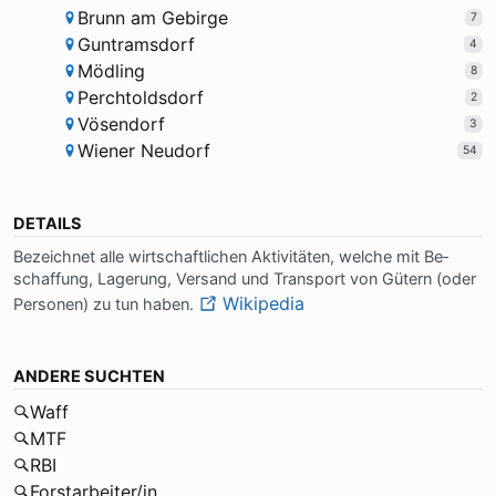
Brunn am Gebirge
7
Guntramsdorf
4
Mödling
8
Perchtoldsdorf
2
Vösendorf
3
Wiener Neudorf
54
DETAILS
Be­zeich­net al­le wirt­schaft­li­chen Ak­ti­vi­tä­ten, wel­che mit Be­
schaf­fung, La­ge­rung, Ver­sand und Trans­port von Gü­tern (oder
Wikipedia
Per­so­nen) zu tun ha­ben.
ANDERE SUCHTEN
Waff
MTF
RBI
Forstarbeiter/in