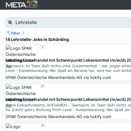
Filter
14 Lehrstelle-Jobs in Schärding
1
Lehrling
Einzelhandel mit Schwerpunkt Lebensmittel (m/w/d) 
Teamwork: Im Team läuft nichts ohne Zusammenhalt – hier zeigen erfahre
Level - Kundenberatung: Wer Spaß am Beraten hat, wird hier zum echte
SPAR Österreichische Warenhandels-AG
via
hokify.com
2
Lehrling
Einzelhandel mit Schwerpunkt Lebensmittel (m/w/d) 2
Coole Einkaufsrabatte. AUFGABEN - Teamwork: Im Team läuft nichts ohn
für Schritt geht’s Richtung Profi-Level - Kundenberatung: Wer Spaß am 
SPAR Österreichische Warenhandels-AG
via
hokify.com
3