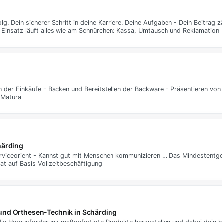
g. Dein sicherer Schritt in deine Karriere. Deine Aufgaben - Dein Beitrag z
 Einsatz läuft alles wie am Schnürchen: Kassa, Umtausch und Reklamation
n der Einkäufe - Backen und Bereitstellen der Backware - Präsentieren v
 Matura
härding
viceorient - Kannst gut mit Menschen kommunizieren … Das Mindestentgelt 
at auf Basis Vollzeitbeschäftigung
und Orthesen-Technik in Schärding
 die Herausforderung maßgefertigte Produkte herzustellen und dabei dein 