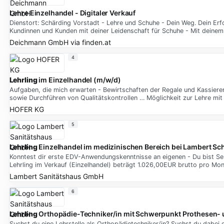
Lehre Einzelhandel - Digitaler Verkauf
Dienstort: Schärding Vorstadt - Lehre und Schuhe - Dein Weg. Dein Erfol
Kundinnen und Kunden mit deiner Leidenschaft für Schuhe - Mit deinem
Deichmann GmbH
via
finden.at
4
Lehrling
im Einzelhandel (m/w/d)
Aufgaben, die mich erwarten - Bewirtschaften der Regale und Kassiere
sowie Durchführen von Qualitätskontrollen … Möglichkeit zur Lehre mit
HOFER KG
5
Lehrling
Einzelhandel im medizinischen Bereich bei Lambert Sc
Konntest dir erste EDV-Anwendungskenntnisse an eigenen - Du bist Ser
Lehrling im Verkauf (Einzelhandel) beträgt 1.026,00EUR brutto pro Mon
Lambert Sanitätshaus GmbH
6
Lehrling
Orthopädie-Techniker/in mit Schwerpunkt Prothesen- 
Suchst du eine Lehrstelle als Orthopädietechniker/in? Suchst du dabei