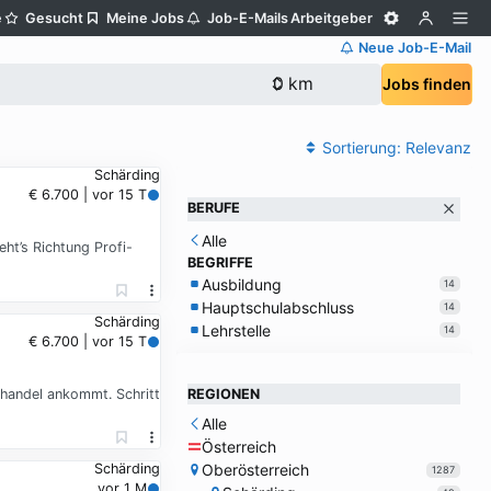
e
Gesucht
Meine Jobs
Job-E-Mails
Arbeitgeber
Neue Job-E-Mail
Jobs finden
Sortierung:
Relevanz
Schärding
€ 6.700 | vor 15 T
BERUFE
Alle
ht’s Richtung Profi-
BEGRIFFE
Ausbildung
14
Hauptschulabschluss
14
Schärding
Lehrstelle
14
€ 6.700 | vor 15 T
lhandel ankommt. Schritt
REGIONEN
Alle
Österreich
Oberösterreich
Schärding
1287
vor 1 M