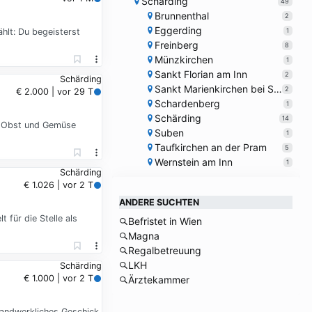
Schärding
49
Brunnenthal
2
Eggerding
1
ählt: Du begeisterst
Freinberg
8
Münzkirchen
1
Sankt Florian am Inn
2
Schärding
Sankt Marienkirchen bei Schärding
2
€ 2.000 | vor 29 T
Schardenberg
1
Schärding
14
on Obst und Gemüse
Suben
1
Taufkirchen an der Pram
5
Wernstein am Inn
1
Schärding
€ 1.026 | vor 2 T
ANDERE SUCHTEN
für die Stelle als
Befristet in Wien
Magna
Regalbetreuung
LKH
Schärding
€ 1.000 | vor 2 T
Ärztekammer
handwerkliches Geschick