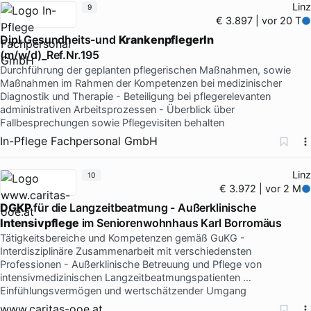
Linz
9
€ 3.897 | vor 20 T
Dipl.Gesundheits-und
KrankenpflegerIn
(m/w/d)_Ref.Nr.195
Durchführung der geplanten pflegerischen Maßnahmen, sowie
Maßnahmen im Rahmen der Kompetenzen bei medizinischer
Diagnostik und Therapie - Beteiligung bei pflegerelevanten
administrativen Arbeitsprozessen - Überblick über
Fallbesprechungen sowie Pflegevisiten behalten
In-Pflege Fachpersonal GmbH
Linz
10
€ 3.972 | vor 2 M
DGKP
für die Langzeitbeatmung - Außerklinische
Intensivpflege
im Seniorenwohnhaus Karl Borromäus
Tätigkeitsbereiche und Kompetenzen gemäß GuKG -
Interdisziplinäre Zusammenarbeit mit verschiedensten
Professionen - Außerklinische Betreuung und Pflege von
intensivmedizinischen Langzeitbeatmungspatienten …
Einfühlungsvermögen und wertschätzender Umgang
www.caritas-ooe.at