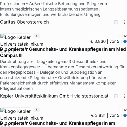
Professionen - Außerklinische Betreuung und Pflege von
intensivmedizinischen Langzeitbeatmungspatienten …
Einfühlungsvermögen und wertschätzender Umgang
Caritas Oberösterreich
Linz
4
€ 3.830 | vor 5 T
Diplomierte/r Gesundheits- und
KrankenpflegerIn
am Med
Campus III
Durchführung aller Tätigkeiten gemäß Gesundheits- und
Krankenpflegegesetz - Übernahme der Gesamtverantwortung für
den Pflegeprozess - Delegation und Subdelegation an
unterstützende Pflegeberufe - Gewährleistung höchster
Patientensicherheit durch effektives Management komplexer
Pflegesituationen
Kepler Universitätsklinikum GmbH
via
stepstone.at
Linz
5
€ 3.831 | vor 5 T
Diplomierte/r Gesundheits- und
KrankenpflegerIn
am