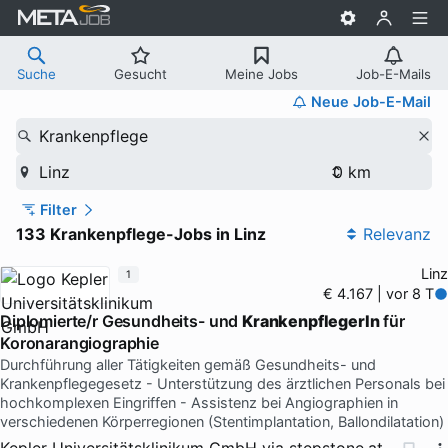
Suche
Gesucht
Meine Jobs
Job-E-Mails
Neue Job-E-Mail
Krankenpflege
Linz
Filter
133 Krankenpflege-Jobs in Linz
Relevanz
Linz
1
€ 4.167 | vor 8 T
Diplomierte/r Gesundheits- und
KrankenpflegerIn
für
Koronarangiographie
Durchführung aller Tätigkeiten gemäß Gesundheits- und
Krankenpflegegesetz - Unterstützung des ärztlichen Personals bei
hochkomplexen Eingriffen - Assistenz bei Angiographien in
verschiedenen Körperregionen (Stentimplantation, Ballondilatation)
Kepler Universitätsklinikum GmbH
via
stepstone.at