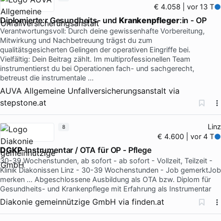
€ 4.058 | vor 13 T
Diplomierte:r Gesundheits- und
Krankenpfleger
:in - OP
Verantwortungsvoll: Durch deine gewissenhafte Vorbereitung,
Mitwirkung und Nachbetreuung trägst du zum
qualitätsgesicherten Gelingen der operativen Eingriffe bei.
Vielfältig: Dein Beitrag zählt. Im multiprofessionellen Team
instrumentierst du bei Operationen fach- und sachgerecht,
betreust die instrumentale …
AUVA Allgemeine Unfallversicherungsanstalt
via
stepstone.at
Linz
8
€ 4.600 | vor 4 T
DGKP
-Instrumentar / OTA für OP - Pflege
30-39 Wochenstunden, ab sofort - ab sofort - Vollzeit, Teilzeit -
Klinik Diakonissen Linz - 30-39 Wochenstunden - Job gemerktJob
merken … Abgeschlossene Ausbildung als OTA bzw. Diplom für
Gesundheits- und Krankenpflege mit Erfahrung als Instrumentar
Diakonie gemeinnützige GmbH
via
finden.at