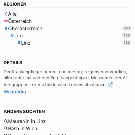
REGIONEN
Alle
Österreich
Oberösterreich
550
Linz
133
Linz
133
DETAILS
Der Kran­ken­pfle­ger be­treut und ver­sorgt ei­gen­ver­ant­wort­lich,
al­lein oder mit an­de­ren Be­rufs­an­ge­hö­ri­gen, Men­schen al­ler Al­
ters­grup­pen in ver­schie­den­sten Le­bens­si­tua­tio­nen.
Wikipedia
ANDERE SUCHTEN
Maurer/in in Linz
Bash in Wien