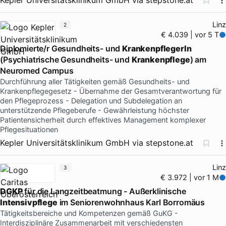
Linz
2
€ 4.039 | vor 5 T
Diplomierte/r Gesundheits- und
KrankenpflegerIn
(Psychiatrische Gesundheits- und
Krankenpflege
) am
Neuromed Campus
Durchführung aller Tätigkeiten gemäß Gesundheits- und
Krankenpflegegesetz - Übernahme der Gesamtverantwortung für
den Pflegeprozess - Delegation und Subdelegation an
unterstützende Pflegeberufe - Gewährleistung höchster
Patientensicherheit durch effektives Management komplexer
Pflegesituationen
Kepler Universitätsklinikum GmbH
via
stepstone.at
Linz
3
€ 3.972 | vor 1 M
DGKP
für die Langzeitbeatmung - Außerklinische
Intensivpflege
im Seniorenwohnhaus Karl Borromäus
Tätigkeitsbereiche und Kompetenzen gemäß GuKG -
Interdisziplinäre Zusammenarbeit mit verschiedensten