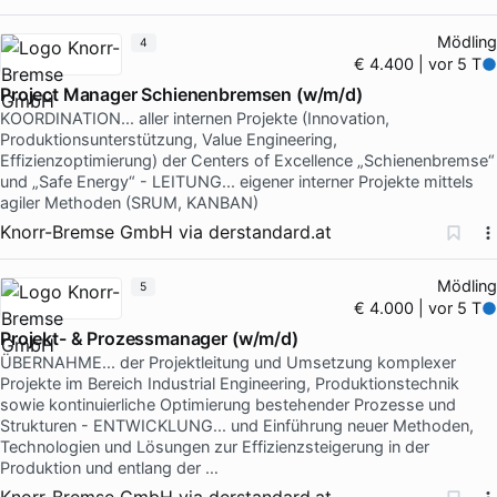
Mödling
4
€ 4.400 | vor 5 T
Project Manager Schienenbremsen (w/m/d)
KOORDINATION... aller internen Projekte (Innovation,
Produktionsunterstützung, Value Engineering,
Effizienzoptimierung) der Centers of Excellence „Schienenbremse“
und „Safe Energy“ - LEITUNG... eigener interner Projekte mittels
agiler Methoden (SRUM, KANBAN)
Knorr-Bremse GmbH
via
derstandard.at
Mödling
5
€ 4.000 | vor 5 T
Projekt- & Prozessmanager (w/m/d)
ÜBERNAHME... der Projektleitung und Umsetzung komplexer
Projekte im Bereich Industrial Engineering, Produktionstechnik
sowie kontinuierliche Optimierung bestehender Prozesse und
Strukturen - ENTWICKLUNG... und Einführung neuer Methoden,
Technologien und Lösungen zur Effizienzsteigerung in der
Produktion und entlang der …
Knorr-Bremse GmbH
via
derstandard.at