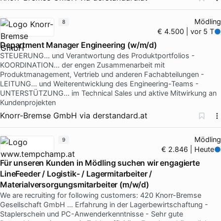
Mödling
8
€ 4.500 | vor 5 T
Department Manager Engineering (w/m/d)
STEUERUNG... und Verantwortung des Produktportfolios -
KOORDINATION... der engen Zusammenarbeit mit
Produktmanagement, Vertrieb und anderen Fachabteilungen -
LEITUNG... und Weiterentwicklung des Engineering-Teams -
UNTERSTÜTZUNG... im Technical Sales und aktive Mitwirkung an
Kundenprojekten
Knorr-Bremse GmbH
via
derstandard.at
Mödling
9
€ 2.846 | Heute
Für unseren Kunden in Mödling suchen wir engagierte
LineFeeder / Logistik- / Lagermitarbeiter /
Materialversorgungsmitarbeiter (m/w/d)
We are recruiting for following customers: 420 Knorr-Bremse
Gesellschaft GmbH … Erfahrung in der Lagerbewirtschaftung -
Staplerschein und PC-Anwenderkenntnisse - Sehr gute