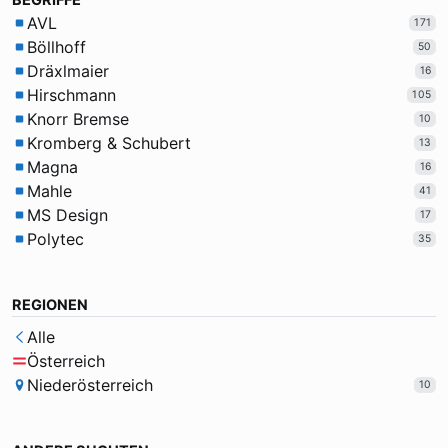
BEGRIFFE
AVL
171
Böllhoff
50
Dräxlmaier
16
Hirschmann
105
Knorr Bremse
10
Kromberg & Schubert
13
Magna
16
Mahle
41
MS Design
17
Polytec
35
REGIONEN
Alle
Österreich
Niederösterreich
10