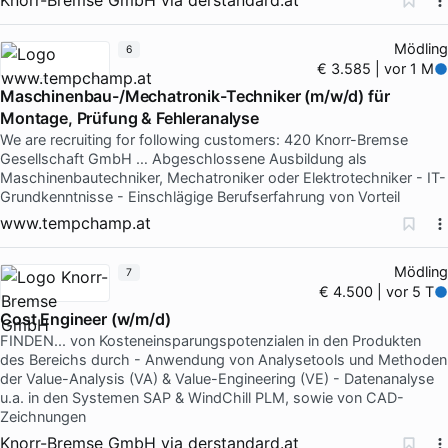
Mödling
6
€ 3.585 | vor 1 M
Maschinenbau-/Mechatronik-Techniker (m/w/d) für
Montage, Prüfung & Fehleranalyse
We are recruiting for following customers: 420 Knorr-Bremse
Gesellschaft GmbH … Abgeschlossene Ausbildung als
Maschinenbautechniker, Mechatroniker oder Elektrotechniker - IT-
Grundkenntnisse - Einschlägige Berufserfahrung von Vorteil
www.tempchamp.at
Mödling
7
€ 4.500 | vor 5 T
Cost Engineer (w/m/d)
FINDEN... von Kosteneinsparungspotenzialen in den Produkten
des Bereichs durch - Anwendung von Analysetools und Methoden
der Value-Analysis (VA) & Value-Engineering (VE) - Datenanalyse
u.a. in den Systemen SAP & WindChill PLM, sowie von CAD-
Zeichnungen
Knorr-Bremse GmbH
via
derstandard.at