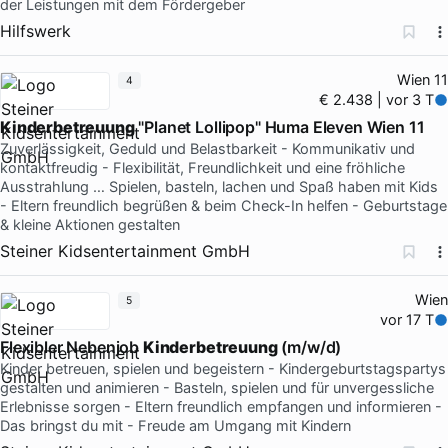
der Leistungen mit dem Fördergeber
Hilfswerk
Wien 11
4
€ 2.438 | vor 3 T
Kinderbetreuung
"Planet Lollipop" Huma Eleven Wien 11
Zuverlässigkeit, Geduld und Belastbarkeit - Kommunikativ und
kontaktfreudig - Flexibilität, Freundlichkeit und eine fröhliche
Ausstrahlung … Spielen, basteln, lachen und Spaß haben mit Kids
- Eltern freundlich begrüßen & beim Check-In helfen - Geburtstage
& kleine Aktionen gestalten
Steiner Kidsentertainment GmbH
Wien
5
vor 17 T
Flexibler Nebenjob
Kinderbetreuung
(m/w/d)
Kinder betreuen, spielen und begeistern - Kindergeburtstagspartys
gestalten und animieren - Basteln, spielen und für unvergessliche
Erlebnisse sorgen - Eltern freundlich empfangen und informieren -
Das bringst du mit - Freude am Umgang mit Kindern