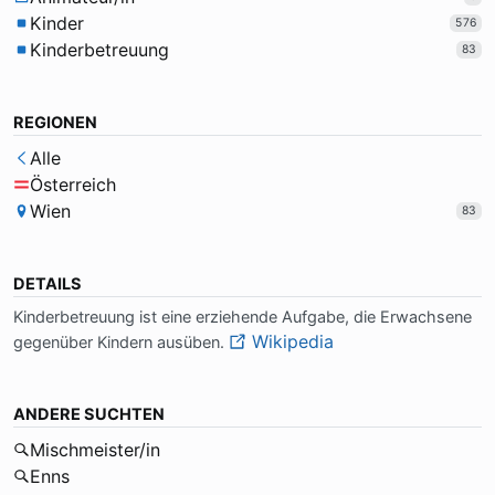
Kinder
576
Kinderbetreuung
83
REGIONEN
Alle
Österreich
Wien
83
DETAILS
Kin­der­be­treu­ung ist ei­ne er­zie­hen­de Auf­ga­be, die Er­wach­se­ne
Wikipedia
ge­gen­über Kin­dern aus­üben.
ANDERE SUCHTEN
Mischmeister/in
Enns