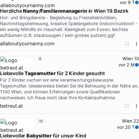
vor 9 T
Herzliche
Nanny
/
Familienmanagerin
in Wien 19.Bezirk
Hol- und Bringdienste - Begleitung zu Freizeitaktivitäten,
Nachmittagsbetreuung, kreative Spielangebote (indoor/outdoor) -
ein wenig Mithilfe im Haushalt: Kleinigkeit zum Essen, leichtes
aufräumen (z.B. staubsaugen / kein grobes putzen),ggf
allaboutyournanny.com
Wien 10
9
vor 2 M
Liebevolle
Tagesmutter
für 2 Kinder gesucht
Für 2 Kinder suchen wir eine verantwortungsbewusste
Tagesmutter. Idealerweise bieten Sie die Betreuung in der Nähe an,
1100 Wien, und können Erfahrungen sowie Qualifikationen
nachweisen. Ich freue mich über Ihre Kontaktaufnahme.
betreut.at
Wien 22
10
vor 20 T
Liebevoller
Babysitter
für unser Kind