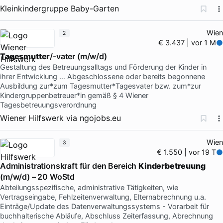
Kleinkindergruppe Baby-Garten
Wien
2
€ 3.437 | vor 1 M
Tagesmutter
/-vater (m/w/d)
Gestaltung des Betreuungsalltags und Förderung der Kinder in
ihrer Entwicklung … Abgeschlossene oder bereits begonnene
Ausbildung zur*zum Tagesmutter*Tagesvater bzw. zum*zur
Kindergruppenbetreuer*in gemäß § 4 Wiener
Tagesbetreuungsverordnung
Wiener Hilfswerk
via
ngojobs.eu
Wien
3
€ 1.550 | vor 19 T
Administrationskraft für den Bereich
Kinderbetreuung
(m/w/d) – 20 WoStd
Abteilungsspezifische, administrative Tätigkeiten, wie
Vertragseingabe, Fehlzeitenverwaltung, Elternabrechnung u.a.
Einträge/Update des Datenverwaltungssystems - Vorarbeit für
buchhalterische Abläufe, Abschluss Zeiterfassung, Abrechnung