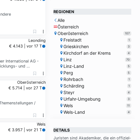
REGIONEN
ondere
Alle
Österreich
Oberösterreich
107
Freistadt
1
Leonding
Grieskirchen
€ 4.143 | vor 17 T
3
Kirchdorf an der Krems
4
Linz
70
r International AG -
Linz-Land
wicklungs- und …
5
Perg
5
Rohrbach
1
Oberösterreich
Schärding
1
€ 5.714 | vor 27 T
Steyr
4
Urfahr-Umgebung
3
 Themenstellungen /
Wels
11
Wels-Land
4
Wels
€ 3.957 | vor 21 T
DETAILS
Ju­ri­sten sind Aka­de­mi­ker, die ein of­fi­zi­el­