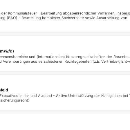
 der Kommunalsteuer - Bearbeitung abgabenrechtlicher Verfahren, insbes
g (BAO) - Beurteilung komplexer Sachverhalte sowie Ausarbeitung von
(m/w/d)
ehmensbereiche und (internationalen) Konzerngesellschaften der Rosenbaue
nd Vereinbarungen aus verschiedenen Rechtsgebieten (z.B. Vertriebs-, Ent
mfeld
xecutives im In- und Ausland - Aktive Unterstützung der Kolleg:innen bei
rsicherungsrecht)