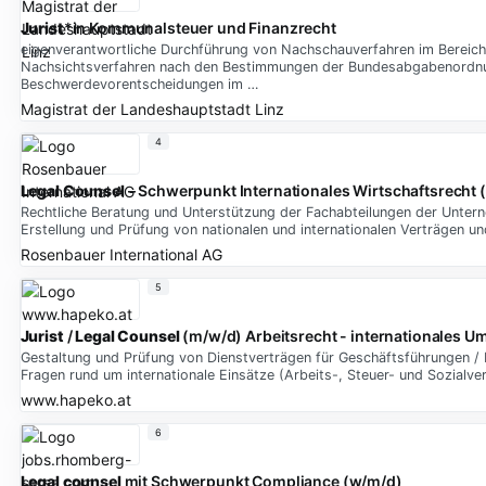
Jurist
*in Kommunalsteuer und Finanzrecht
eigenverantwortliche Durchführung von Nachschauverfahren im Bereich
Nachsichtsverfahren nach den Bestimmungen der Bundesabgabenordnun
Beschwerdevorentscheidungen im …
Magistrat der Landeshauptstadt Linz
4
Legal Counsel
– Schwerpunkt Internationales Wirtschaftsrecht 
Rechtliche Beratung und Unterstützung der Fachabteilungen der Untern
Erstellung und Prüfung von nationalen und internationalen Verträgen u
Rosenbauer International AG
5
Jurist
/
Legal Counsel
(m/w/d) Arbeitsrecht - internationales U
Gestaltung und Prüfung von Dienstverträgen für Geschäftsführungen / E
Fragen rund um internationale Einsätze (Arbeits-, Steuer- und Sozialve
www.hapeko.at
6
Legal counsel
mit Schwerpunkt Compliance (w/m/d)