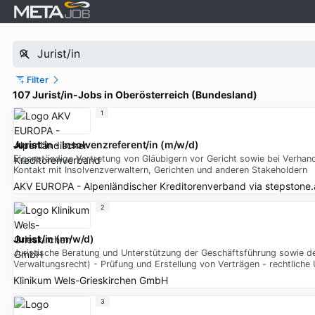
Filter
107 Jurist/in-Jobs in Oberösterreich (Bundesland)
1
Jurist
:in - Insolvenzreferent/in (m/w/d)
Eigenständige Vertretung von Gläubigern vor Gericht sowie bei Verhan
Kontakt mit Insolvenzverwaltern, Gerichten und anderen Stakeholdern
AKV EUROPA - Alpenländischer Kreditorenverband
via
stepstone.
2
Jurist
/in (m/w/d)
Juristische Beratung und Unterstützung der Geschäftsführung sowie de
Verwaltungsrecht) - Prüfung und Erstellung von Verträgen - rechtlic
Klinikum Wels-Grieskirchen GmbH
3