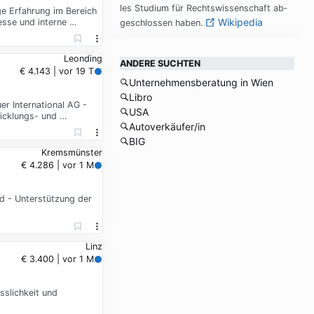
les Stu­di­um für Rechts­wis­sen­schaft ab­
e Erfahrung im Bereich
Wikipedia
sse und interne …
ge­schlos­sen ha­ben.
Leonding
ANDERE SUCHTEN
€ 4.143 | vor 19 T
Unternehmensberatung in Wien
Libro
r International AG -
USA
wicklungs- und …
Autoverkäufer/in
BIG
Kremsmünster
€ 4.286 | vor 1 M
d - Unterstützung der
Linz
€ 3.400 | vor 1 M
sslichkeit und