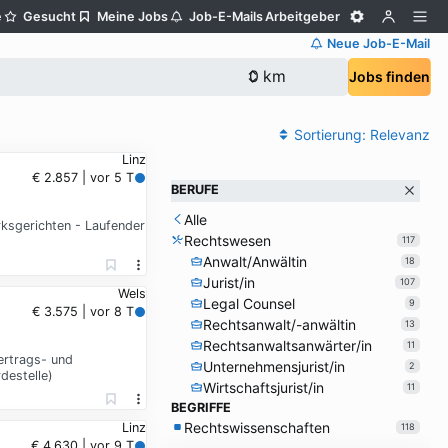
e
Gesucht
Meine Jobs
Job-E-Mails
Arbeitgeber
Neue Job-E-Mail
Jobs finden
Sortierung:
Relevanz
Linz
€ 2.857 | vor 5 T
BERUFE
Alle
rksgerichten - Laufender
Rechtswesen
117
Anwalt/Anwältin
18
Jurist/in
107
Wels
Legal Counsel
9
€ 3.575 | vor 8 T
Rechtsanwalt/-anwältin
13
Rechtsanwaltsanwärter/in
11
ertrags- und
Unternehmensjurist/in
2
destelle)
Wirtschaftsjurist/in
11
BEGRIFFE
Rechtswissenschaften
Linz
118
€ 4.630 | vor 9 T