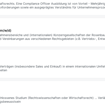
srechts. Eine Compliance Officer Ausbildung ist von Vorteil - Mehrjährig
Anforderungen sowie ein ausgeprägtes Verständnis für Unternehmensproze
(m/w/d)
ehmensbereiche und (internationalen) Konzerngesellschaften der Rosenbaue
nd Vereinbarungen aus verschiedenen Rechtsgebieten (z.B. Vertriebs-, Ent
erträgen (insbesondere Sales und Einkauf) in einem internationalen Umfel
eiten
geschlossenes Studium (Rechtswissenschaften oder Wirtschaftsrecht) … Verlä
ngsbewusstsein