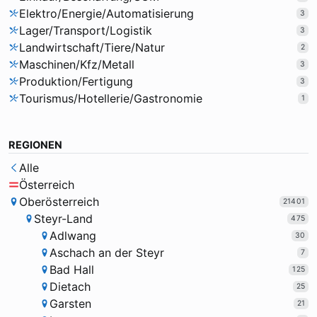
Elektro/Energie/Automatisierung
3
Lager/Transport/Logistik
3
Landwirtschaft/Tiere/Natur
2
Maschinen/Kfz/Metall
3
Produktion/Fertigung
3
Tourismus/Hotellerie/Gastronomie
1
REGIONEN
Alle
Österreich
Oberösterreich
21401
Steyr-Land
475
Adlwang
30
Aschach an der Steyr
7
Bad Hall
125
Dietach
25
Garsten
21