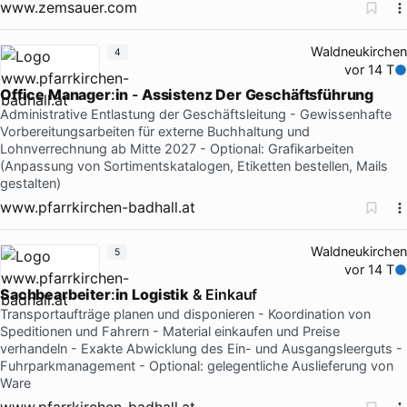
www.zemsauer.com
Waldneukirchen
4
vor 14 T
Office
Manager
:
in
-
Assistenz
Der
Geschäftsführung
Administrative Entlastung der Geschäftsleitung - Gewissenhafte
Vorbereitungsarbeiten für externe Buchhaltung und
Lohnverrechnung ab Mitte 2027 - Optional: Grafikarbeiten
(Anpassung von Sortimentskatalogen, Etiketten bestellen, Mails
gestalten)
www.pfarrkirchen-badhall.at
Waldneukirchen
5
vor 14 T
Sachbearbeiter
:
in
Logistik
& Einkauf
Transportaufträge planen und disponieren - Koordination von
Speditionen und Fahrern - Material einkaufen und Preise
verhandeln - Exakte Abwicklung des Ein- und Ausgangsleerguts -
Fuhrparkmanagement - Optional: gelegentliche Auslieferung von
Ware
www.pfarrkirchen-badhall.at