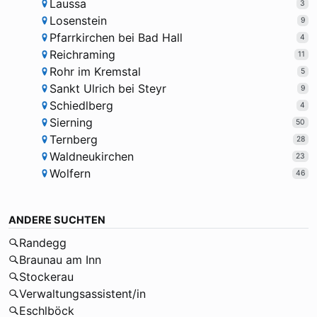
Laussa
3
Losenstein
9
Pfarrkirchen bei Bad Hall
4
Reichraming
11
Rohr im Kremstal
5
Sankt Ulrich bei Steyr
9
Schiedlberg
4
Sierning
50
Ternberg
28
Waldneukirchen
23
Wolfern
46
ANDERE SUCHTEN
Randegg
Braunau am Inn
Stockerau
Verwaltungsassistent/in
Eschlböck