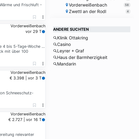
Vorderweißenbach
Wärme und Frischluft -
58
Zwettl an der Rodl
4
Vorderweißenbach
ANDERE SUCHTEN
vor 29 T
Klinik Ottakring
Casino
se 4 bis 5-Tage-Woche …
Leyrer + Graf
ck mit über 100
Haus der Barmherzigkeit
Mandarin
Vorderweißenbach
€ 3.398 | vor 3 T
von Schneeschutz-
Vorderweißenbach
€ 2.727 | vor 16 T
reitung relevanter