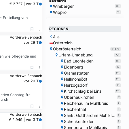
BEGRIFFE
€ 2.727 | vor 3 T
Wimberger
30
Wippro
11
- Erstellung von
REGIONEN
Alle
Vorderweißenbach
Österreich
vor 29 T
Oberösterreich
21476
Urfahr-Umgebung
771
men wie pflegende und
Bad Leonfelden
90
Eidenberg
12
Gramastetten
23
Vorderweißenbach
Hellmonsödt
25
vor 29 T
Herzogsdorf
13
Kirchschlag bei Linz
25
 jeden Sonntag frei …
Oberneukirchen
7
durch
Reichenau im Mühlkreis
9
Reichenthal
4
Vorderweißenbach
Sankt Gotthard im Mühlkreis
8
€ 2.949 | vor 3 T
Schenkenfelden
3
Sonnberg im Mühlkreis
9