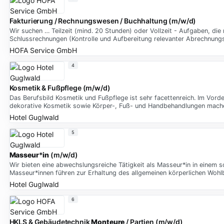
Fakturierung / Rechnungswesen / Buchhaltung (m/w/d)
Wir suchen … Teilzeit (mind. 20 Stunden) oder Vollzeit - Aufgaben, d
Schlussrechnungen (Kontrolle und Aufbereitung relevanter Abrechnung
HOFA Service GmbH
4
Kosmetik & Fußpflege (m/w/d)
Das Berufsbild Kosmetik und Fußpflege ist sehr facettenreich. Im Vor
dekorative Kosmetik sowie Körper-, Fuß- und Handbehandlungen mach
Hotel Guglwald
5
Masseur
*
in
(m/w/d)
Wir bieten eine abwechslungsreiche Tätigkeit als Masseur*in in einem sc
Masseur*innen führen zur Erhaltung des allgemeinen körperlichen Woh
Hotel Guglwald
6
HKLS & Gebäudetechnik
Monteure
/ Partien (m/w/d)