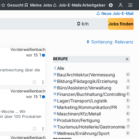
e
Gesucht
Meine Jobs
Job-E-Mails
Arbeitgeber
Neue Job-E-Mail
Jobs finden
Sortierung:
Relevanz
Vorderweißenbach
vor 15 T
BERUFE
Alle
erantwortung über die
Bau/Architektur/Vermessung
4
Bildung/Pädagogik/Erziehung
1
Büro/Assistenz/Verwaltung
2
Vorderweißenbach
Finanzen/Buchhaltung/Controlling
6
vor 15 T
Lager/Transport/Logistik
5
Marketing/Kommunikation/PR
1
ge-Woche … Wir
Maschinen/Kfz/Metall
6
it über 100 Produkten
Produktion/Fertigung
1
Tourismus/Hotellerie/Gastronomie
7
Wellness/Ernährung/Sport
2
Vorderweißenbach