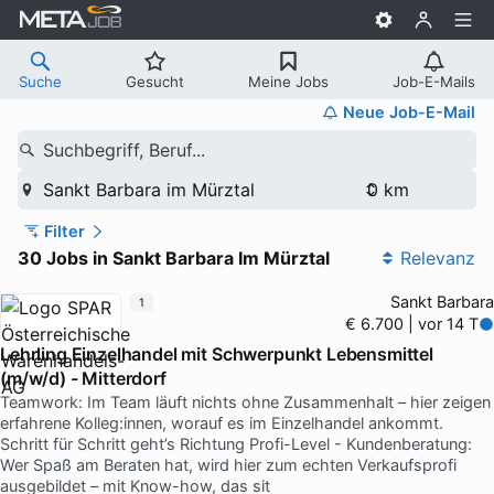
Suche
Gesucht
Meine Jobs
Job-E-Mails
Neue Job-E-Mail
Suchbegriff, Beruf...
Sankt Barbara im Mürztal
Filter
30 Jobs in Sankt Barbara Im Mürztal
Relevanz
Sankt Barbara
1
€ 6.700 | vor 14 T
Lehrling Einzelhandel mit Schwerpunkt Lebensmittel
(m/w/d) - Mitterdorf
Teamwork: Im Team läuft nichts ohne Zusammenhalt – hier zeigen
erfahrene Kolleg:innen, worauf es im Einzelhandel ankommt.
Schritt für Schritt geht’s Richtung Profi-Level - Kundenberatung:
Wer Spaß am Beraten hat, wird hier zum echten Verkaufsprofi
ausgebildet – mit Know-how, das sit