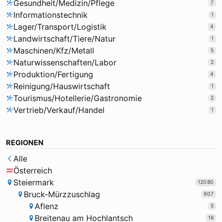
Gesundheit/Medizin/Pflege
7
Informationstechnik
1
Lager/Transport/Logistik
4
Landwirtschaft/Tiere/Natur
1
Maschinen/Kfz/Metall
5
Naturwissenschaften/Labor
2
Produktion/Fertigung
4
Reinigung/Hauswirtschaft
1
Tourismus/Hotellerie/Gastronomie
2
Vertrieb/Verkauf/Handel
1
REGIONEN
Alle
Österreich
Steiermark
12080
Bruck-Mürzzuschlag
907
Aflenz
5
Breitenau am Hochlantsch
16