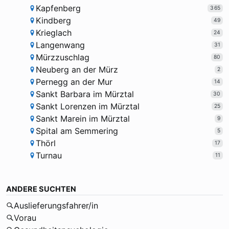
Kapfenberg
365
Kindberg
49
Krieglach
24
Langenwang
31
Mürzzuschlag
80
Neuberg an der Mürz
2
Pernegg an der Mur
14
Sankt Barbara im Mürztal
30
Sankt Lorenzen im Mürztal
25
Sankt Marein im Mürztal
9
Spital am Semmering
5
Thörl
17
Turnau
11
ANDERE SUCHTEN
Auslieferungsfahrer/in
Vorau