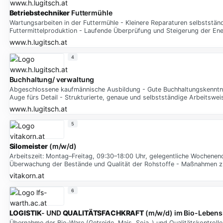
Betriebstechniker
Futtermühle
Wartungsarbeiten in der Futtermühle - Kleinere Reparaturen selbststän
Futtermittelproduktion - Laufende Überprüfung und Steigerung der Ener
www.h.lugitsch.at
4
Buchhaltung/ verwaltung
Abgeschlossene kaufmännische Ausbildung - Gute Buchhaltungskenntniss
Auge fürs Detail - Strukturierte, genaue und selbstständige Arbeitswe
www.h.lugitsch.at
5
Silomeister
(m/w/d)
Arbeitszeit: Montag–Freitag, 09:30–18:00 Uhr, gelegentliche Wochenend
Überwachung der Bestände und Qualität der Rohstoffe - Maßnahmen zu
vitakorn.at
6
LOGISTIK
- UND
QUALITÄTSFACHKRAFT
(m/w/d) im Bio-Lebensm
Übernahme der Bio-Ware (Getreide, Mais, Soja..) und Qualitätskontrol