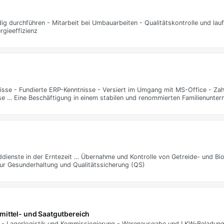
dig durchführen - Mitarbeit bei Umbauarbeiten - Qualitätskontrolle und la
gieeffizienz
e - Fundierte ERP-Kenntnisse - Versiert im Umgang mit MS-Office - Zahle
ise … Eine Beschäftigung in einem stabilen und renommierten Familienunte
dienste in der Erntezeit … Übernahme und Kontrolle von Getreide- und Bio
r Gesunderhaltung und Qualitätssicherung (QS)
ittel- und Saatgutbereich
le - Lagerlogistik und Kommissionierung - Warenausgabe und LKW-Beladung 