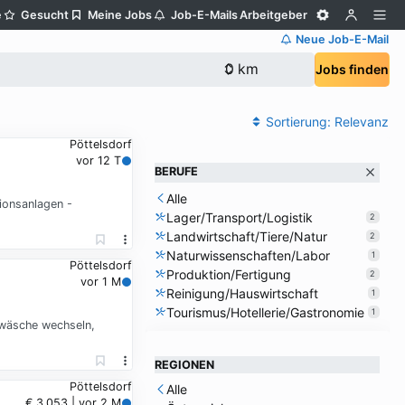
e
Gesucht
Meine Jobs
Job-E-Mails
Arbeitgeber
Neue Job-E-Mail
Jobs finden
Sortierung:
Relevanz
Pöttelsdorf
vor 12 T
BERUFE
Alle
ionsanlagen -
Lager/Transport/Logistik
2
Landwirtschaft/Tiere/Natur
2
Naturwissenschaften/Labor
1
Pöttelsdorf
Produktion/Fertigung
2
vor 1 M
Reinigung/Hauswirtschaft
1
Tourismus/Hotellerie/Gastronomie
1
twäsche wechseln,
REGIONEN
Pöttelsdorf
Alle
€ 3.053 | vor 2 M