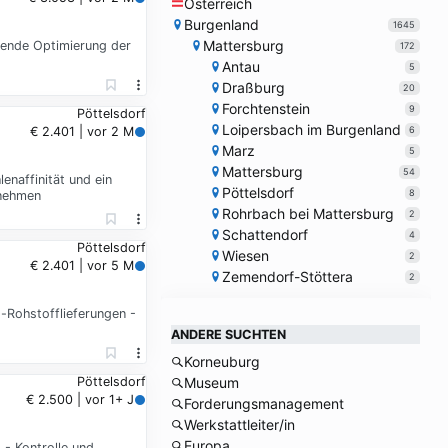
Österreich
Burgenland
1645
Mattersburg
ufende Optimierung der
172
Antau
5
Draßburg
20
Forchtenstein
9
Pöttelsdorf
Loipersbach im Burgenland
6
€ 2.401 | vor 2 M
Marz
5
Mattersburg
54
naffinität und ein
Pöttelsdorf
8
rnehmen
Rohrbach bei Mattersburg
2
Schattendorf
4
Pöttelsdorf
Wiesen
2
€ 2.401 | vor 5 M
Zemendorf-Stöttera
2
-Rohstofflieferungen -
ANDERE SUCHTEN
Korneuburg
Pöttelsdorf
Museum
€ 2.500 | vor 1+ J
Forderungsmanagement
Werkstattleiter/in
Europa
- Kontrolle und