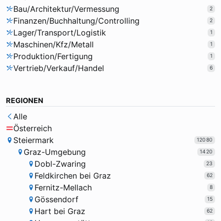
Bau/Architektur/Vermessung
2
Finanzen/Buchhaltung/Controlling
2
Lager/Transport/Logistik
1
Maschinen/Kfz/Metall
1
Produktion/Fertigung
1
Vertrieb/Verkauf/Handel
6
REGIONEN
Alle
Österreich
Steiermark
12080
Graz-Umgebung
1420
Dobl-Zwaring
23
Feldkirchen bei Graz
62
Fernitz-Mellach
8
Gössendorf
15
Hart bei Graz
62