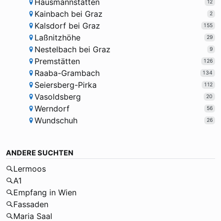
Hausmannstätten
12
Kainbach bei Graz
2
Kalsdorf bei Graz
155
Laßnitzhöhe
29
Nestelbach bei Graz
9
Premstätten
126
Raaba-Grambach
134
Seiersberg-Pirka
112
Vasoldsberg
20
Werndorf
56
Wundschuh
26
ANDERE SUCHTEN
Lermoos
A1
Empfang in Wien
Fassaden
Maria Saal