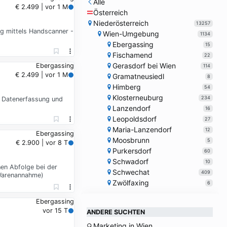
Alle
€ 2.499 | vor 1 M
Österreich
Niederösterreich
13257
ng mittels Handscanner -
Wien-Umgebung
1134
Ebergassing
15
Fischamend
22
Gerasdorf bei Wien
Ebergassing
114
€ 2.499 | vor 1 M
Gramatneusiedl
8
Himberg
54
Klosterneuburg
234
- Datenerfassung und
Lanzendorf
16
Leopoldsdorf
27
Maria-Lanzendorf
12
Ebergassing
Moosbrunn
5
€ 2.900 | vor 8 T
Purkersdorf
60
Schwadorf
10
hen Abfolge bei der
Schwechat
409
 Warenannahme)
Zwölfaxing
6
Ebergassing
vor 15 T
ANDERE SUCHTEN
Marketing in Wien