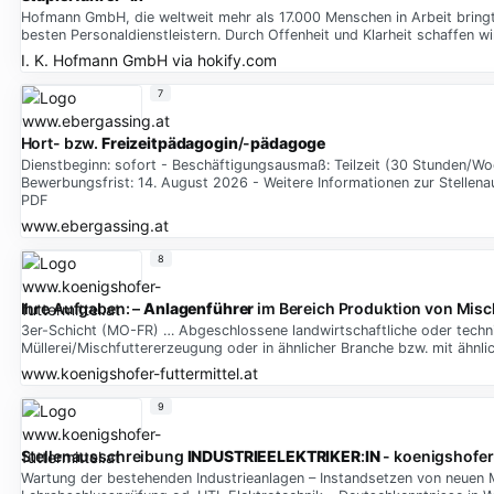
Hofmann GmbH, die weltweit mehr als 17.000 Menschen in Arbeit bringt.
besten Personaldienstleistern. Durch Offenheit und Klarheit schaffen w
I. K. Hofmann GmbH
via
hokify.com
7
Hort- bzw.
Freizeitpädagogin
/-
pädagoge
Dienstbeginn: sofort - Beschäftigungsausmaß: Teilzeit (30 Stunden/Wo
Bewerbungsfrist: 14. August 2026 - Weitere Informationen zur Stellen
PDF
www.ebergassing.at
8
Ihre Aufgaben: –
Anlagenführer
im Bereich Produktion von Misch
3er-Schicht (MO-FR) … Abgeschlossene landwirtschaftliche oder techni
Müllerei/Mischfuttererzeugung oder in ähnlicher Branche bzw. mit ähnl
www.koenigshofer-futtermittel.at
9
Stellenausschreibung
INDUSTRIEELEKTRIKER
:
IN
- koenigshofer-
Wartung der bestehenden Industrieanlagen – Instandsetzen von neuen 