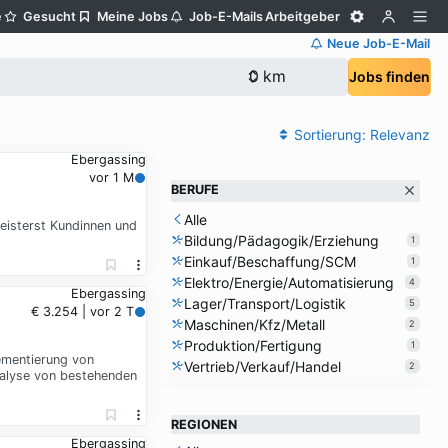
e
Gesucht
Meine Jobs
Job-E-Mails
Arbeitgeber
Neue Job-E-Mail
Jobs finden
Sortierung:
Relevanz
Ebergassing
vor 1 M
BERUFE
Alle
geisterst Kundinnen und
Bildung/Pädagogik/Erziehung
1
Einkauf/Beschaffung/SCM
1
Elektro/Energie/Automatisierung
4
Ebergassing
Lager/Transport/Logistik
5
€ 3.254 | vor 2 T
Maschinen/Kfz/Metall
2
Produktion/Fertigung
1
ementierung von
Vertrieb/Verkauf/Handel
2
nalyse von bestehenden
REGIONEN
Ebergassing