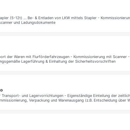
apler (5-12t) … Be- & Entladen von LKW mittels Stapler - Kommissionieru
ndscanner und Ladungsdokumente
port der Waren mit Flurförderfahrzeugen - Kommissionierung mit Scanner 
ungsgemäße Lagerführung & Einhaltung der Sicherheitsvorschriften
to
 Transport- und Lagervorrichtungen - Eigenständige Einteilung der zeitlic
ommissionierung, Verpackung und Warenausgang (z.B. Entscheidung über