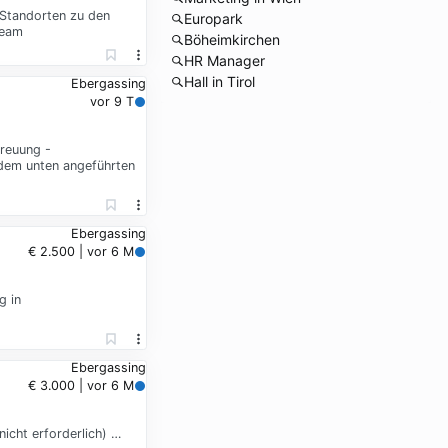
 Standorten zu den
Europark
Team
Böheimkirchen
HR Manager
Hall in Tirol
Ebergassing
vor 9 T
treuung -
 dem unten angeführten
Ebergassing
€ 2.500 | vor 6 M
g in
Ebergassing
€ 3.000 | vor 6 M
cht erforderlich) …