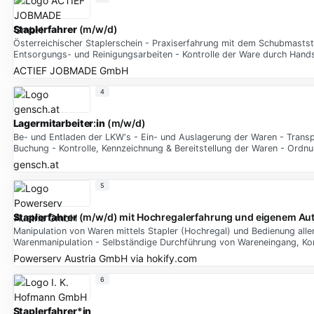
Staplerfahrer
(m/w/d)
Österreichischer Staplerschein - Praxiserfahrung mit dem Schubmastst
Entsorgungs- und Reinigungsarbeiten - Kontrolle der Ware durch Ha
ACTIEF JOBMADE GmbH
4
Lagermitarbeiter
:
in
(m/w/d)
Be- und Entladen der LKW‘s - Ein- und Auslagerung der Waren - Trans
Buchung - Kontrolle, Kennzeichnung & Bereitstellung der Waren - Ordn
gensch.at
5
Staplerfahrer
(m/w/d) mit Hochregalerfahrung und eigenem Au
Manipulation von Waren mittels Stapler (Hochregal) und Bedienung aller
Warenmanipulation - Selbständige Durchführung von Wareneingang, K
Powerserv Austria GmbH
via
hokify.com
6
Staplerfahrer
*
in