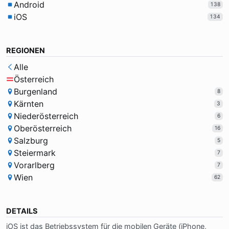
Android
138
iOS
134
REGIONEN
Alle
Österreich
Burgenland
8
Kärnten
3
Niederösterreich
6
Oberösterreich
16
Salzburg
5
Steiermark
7
Vorarlberg
7
Wien
62
DETAILS
iOS ist das Be­trie­bs­sy­stem für die mo­bi­len Ge­rä­te (iPho­ne,