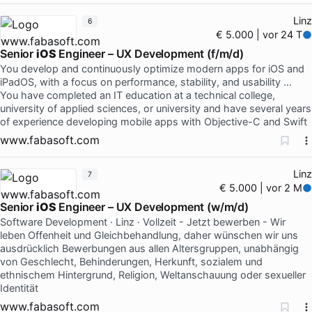
Linz
6
€ 5.000 | vor 24 T
Senior
iOS
Engineer – UX Development (f/m/d)
You develop and continuously optimize modern apps for iOS and
iPadOS, with a focus on performance, stability, and usability …
You have completed an IT education at a technical college,
university of applied sciences, or university and have several years
of experience developing mobile apps with Objective-C and Swift
www.fabasoft.com
Linz
7
€ 5.000 | vor 2 M
Senior
iOS
Engineer – UX Development (w/m/d)
Software Development · Linz · Vollzeit - Jetzt bewerben - Wir
leben Offenheit und Gleichbehandlung, daher wünschen wir uns
ausdrücklich Bewerbungen aus allen Altersgruppen, unabhängig
von Geschlecht, Behinderungen, Herkunft, sozialem und
ethnischem Hintergrund, Religion, Weltanschauung oder sexueller
Identität
www.fabasoft.com