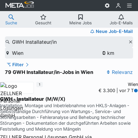
Suche
Gesucht
Meine Jobs
Job-E-Mails
Neue Job-E-Mail
GWH Installateur/in
Wien
Filter
79 GWH Installateur/in-Jobs in Wien
Relevanz
Wien
1
€ 3.300 | vor 7 T
GWH - Installateur
(M/W/X)
Installation, Montage und Inbetriebnahme von HKLS-Anlagen -
Selbstständige Durchführung von Wartungs-, Service- und
Störungsarbeiten - Fehleranalyse und Behebung technischer
Störungen - Dokumentation der durchgeführten Arbeiten sowie
Feststellung und Meldung von Mängeln
ZELLNER Personal Lösungen GmbH
via