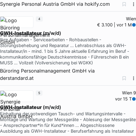
Synergie Personal Austria GmbH
via
hokify.com
Wien
4
€ 3.100 | vor 1 M
GWH-Installateur
(m/w/d)
Ihre Aufgaben - Servicearbeiten - Rohbaustellen -
Störungsbehebung und Reparatur … Lehrabschluss als GWH-
Installateur/in - mind. 1 bis 5 Jahre aktuelle Erfahrung im Beruf -
kommunikationsfähige Deutschkenntnisse - Führerschein B ein
MUSS … Vollzeit (Vollversicherung bei WGKK)
Büroring Personalmanagement GmbH
via
derstandard.at
Wien 9
5
vor 15 T
GWH-Installateur
(m/w/d)
Einhaltung der notwendigen Tausch- und Wartungsintervalle -
Montage und Wartung der Messgeräte - Ablesung der Messgeräte
- Ansprechpartner*in für Kund*innen … Abgeschlossene
Ausbildung als GWH-Installateur - Berufserfahrung als Installateur