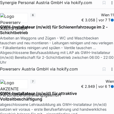
Synergie Personal Austria GmbH
via
hokify.com
Wien 11
6
€ 3.058 | vor 7 T
GWH-Installateur
(m/w/d) für Schienenfahrzeuge im 2 -
Schichtbetrieb
Arbeiten an Waggons und Zügen - WC und Waschbecken
tauschen und neu montieren - Leitungen reinigen und neu verlegen
- Fäkalientanks reinigen und spülen - Ventile tauschen …
Abgeschlossene Berufsausbildung mit LAP als GWH-Installateur
(m/w/d) Bereitschaft für 2-Schichtbetrieb zwischen 06:00 - 22:00
Uhr
Powerserv Austria GmbH
via
hokify.com
Wien
7
€ 2.949 | vor 6 T
GWH-Installateur
(m/w/d) für attraktive
Vollzeitbeschäftigung
abgeschlossene Lehrausbildung als GWH-Installateur (m/w/d)
setzen wir voraus - erste Berufserfahrung und handwerkliches