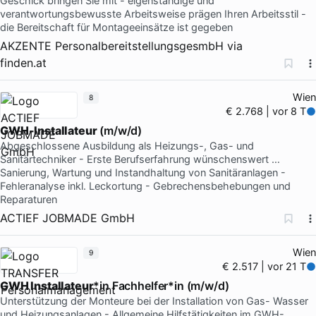
Geschick bringen Sie mit - eigenständige und
verantwortungsbewusste Arbeitsweise prägen Ihren Arbeitsstil -
die Bereitschaft für Montageeinsätze ist gegeben
AKZENTE PersonalbereitstellungsgesmbH
via
finden.at
Wien
8
€ 2.768 | vor 8 T
GWH-Installateur
(m/w/d)
Abgeschlossene Ausbildung als Heizungs-, Gas- und
Sanitärtechniker - Erste Berufserfahrung wünschenswert …
Sanierung, Wartung und Instandhaltung von Sanitäranlagen -
Fehleranalyse inkl. Leckortung - Gebrechensbehebungen und
Reparaturen
ACTIEF JOBMADE GmbH
Wien
9
€ 2.517 | vor 21 T
GWH Installateur
*in Fachhelfer*in (m/w/d)
Unterstützung der Monteure bei der Installation von Gas- Wasser
und Heizungsanlagen - Allgemeine Hilfstätigkeiten im GWH-