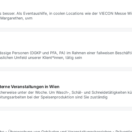
 besser. Als Eventaushilfe, in coolen Locations wie der VIECON Messe W
. Margarethen, uvm
lässige Personen (DGKP und PFA, PA) im Rahmen einer fallweisen Beschäf
lichen Umfeld unserer Klient*innen, tätig sein
nterne Veranstaltungen in Wien
icherweise unter der Woche. Um Wasch-, Schäl- und Schneidetätigkeiten kü
itungsarbeiten bei der Speisenproduktion sind Sie zuständig
abe - Überwachung von Gebäuden und Veranstaltungsbereichen - Präventio