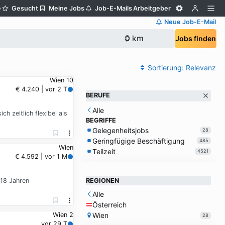
e
Gesucht
Meine Jobs
Job-E-Mails
Arbeitgeber
Neue Job-E-Mail
Jobs finden
Sortierung:
Relevanz
Wien 10
€ 4.240 | vor 2 T
BERUFE
Alle
 zeitlich flexibel als
BEGRIFFE
Gelegenheitsjobs
28
Geringfügige Beschäftigung
485
Wien
Teilzeit
4521
€ 4.592 | vor 1 M
 18 Jahren
REGIONEN
Alle
Österreich
Wien
Wien 2
28
vor 29 T