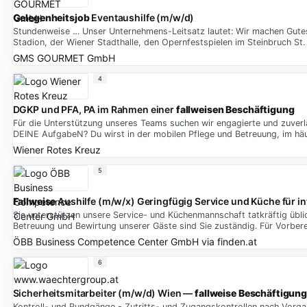
Gelegenheitsjob
Eventaushilfe (m/w/d)
Stundenweise … Unser Unternehmens-Leitsatz lautet: Wir machen Gutes
Stadion, der Wiener Stadthalle, den Opernfestspielen im Steinbruch St
GMS GOURMET GmbH
4
DGKP und PFA, PA im Rahmen einer
fallweisen Beschäftigung
Für die Unterstützung unseres Teams suchen wir engagierte und zuver
DEINE AufgabeN? Du wirst in der mobilen Pflege und Betreuung, im häus
Wiener Rotes Kreuz
5
Fallweise
Aushilfe (m/w/x) Geringfügig Service und Küche für i
Sie unterstützen unsere Service- und Küchenmannschaft tatkräftig übl
Betreuung und Bewirtung unserer Gäste sind Sie zuständig. Für Vorbere
ÖBB Business Competence Center GmbH
via
finden.at
6
Sicherheitsmitarbeiter (m/w/d) Wien —
fallweise Beschäftigung
Kontroll- und Rundgänge - Zutritts- und Zugangskontrollen nach Vorg