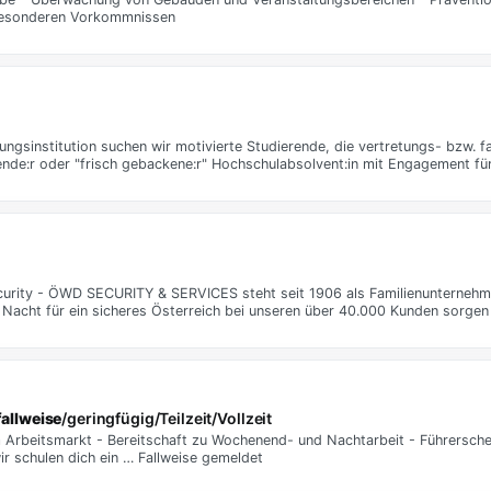
 besonderen Vorkommnissen
ngsinstitution suchen wir motivierte Studierende, die vertretungs- bzw. fa
nde:r oder "frisch gebackene:r" Hochschulabsolvent:in mit Engagement für 
curity - ÖWD SECURITY & SERVICES steht seit 1906 als Familienunternehme
d Nacht für ein sicheres Österreich bei unseren über 40.000 Kunden sorgen
fallweise
/geringfügig/Teilzeit/Vollzeit
 Arbeitsmarkt - Bereitschaft zu Wochenend- und Nachtarbeit - Führersche
wir schulen dich ein … Fallweise gemeldet