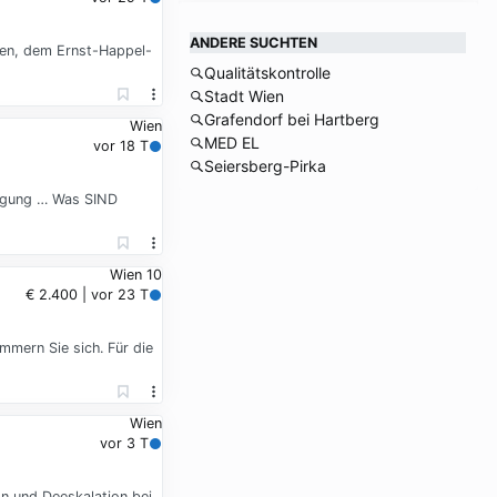
ANDERE SUCHTEN
ien, dem Ernst-Happel-
Qualitätskontrolle
Stadt Wien
Grafendorf bei Hartberg
Wien
MED EL
vor 18 T
Seiersberg-Pirka
tigung … Was SIND
Wien 10
€ 2.400 | vor 23 T
mmern Sie sich. Für die
Wien
vor 3 T
n und Deeskalation bei