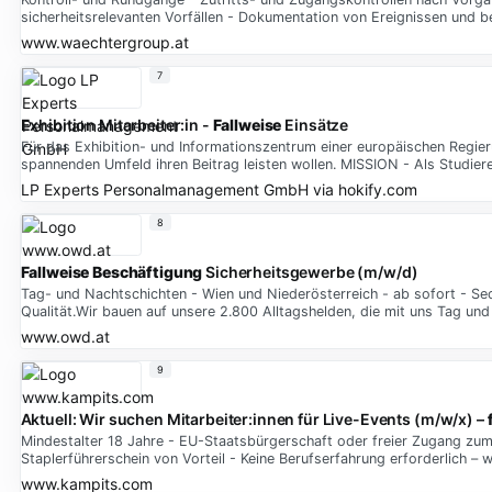
sicherheitsrelevanten Vorfällen - Dokumentation von Ereignissen und
www.waechtergroup.at
7
Exhibition Mitarbeiter:in -
Fallweise
Einsätze
Für das Exhibition- und Informationszentrum einer europäischen Regieru
spannenden Umfeld ihren Beitrag leisten wollen. MISSION - Als Studiere
LP Experts Personalmanagement GmbH
via
hokify.com
8
Fallweise Beschäftigung
Sicherheitsgewerbe (m/w/d)
Tag- und Nachtschichten - Wien und Niederösterreich - ab sofort - Se
Qualität.Wir bauen auf unsere 2.800 Alltagshelden, die mit uns Tag un
www.owd.at
9
Aktuell: Wir suchen Mitarbeiter:innen für Live-Events (m/w/x) –
Mindestalter 18 Jahre - EU-Staatsbürgerschaft oder freier Zugang zum
Staplerführerschein von Vorteil - Keine Berufserfahrung erforderlich – 
www.kampits.com