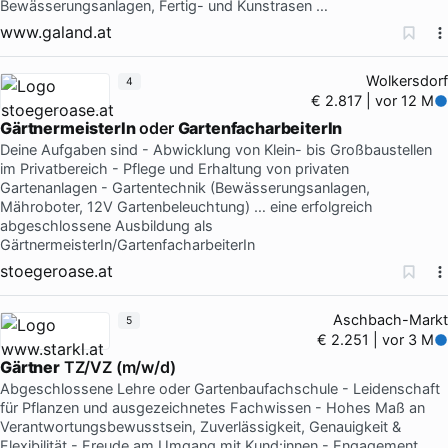
Bewässerungsanlagen, Fertig- und Kunstrasen …
www.galand.at
Wolkersdorf
4
€ 2.817 | vor 12 M
GärtnermeisterIn
oder
GartenfacharbeiterIn
Deine Aufgaben sind - Abwicklung von Klein- bis Großbaustellen
im Privatbereich - Pflege und Erhaltung von privaten
Gartenanlagen - Gartentechnik (Bewässerungsanlagen,
Mähroboter, 12V Gartenbeleuchtung) … eine erfolgreich
abgeschlossene Ausbildung als
GärtnermeisterIn/GartenfacharbeiterIn
stoegeroase.at
Aschbach-Markt
5
€ 2.251 | vor 3 M
Gärtner
TZ/VZ (m/w/d)
Abgeschlossene Lehre oder Gartenbaufachschule - Leidenschaft
für Pflanzen und ausgezeichnetes Fachwissen - Hohes Maß an
Verantwortungsbewusstsein, Zuverlässigkeit, Genauigkeit &
Flexibilität - Freude am Umgang mit Kund:innen - Engagement,