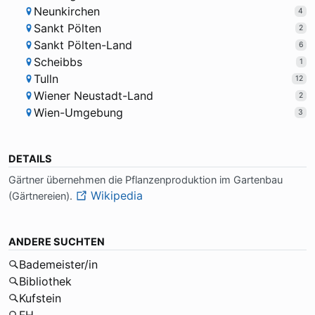
Neunkirchen
4
Sankt Pölten
2
Sankt Pölten-Land
6
Scheibbs
1
Tulln
12
Wiener Neustadt-Land
2
Wien-Umgebung
3
DETAILS
Gärt­ner über­neh­men die Pflan­zen­pro­duk­ti­on im Gar­ten­bau
Wikipedia
(Gärt­ne­rei­en).
ANDERE SUCHTEN
Bademeister/in
Bibliothek
Kufstein
FH