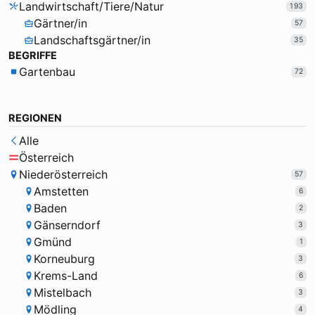
Landwirtschaft/Tiere/Natur
193
Gärtner/in
57
Landschaftsgärtner/in
35
BEGRIFFE
Gartenbau
72
REGIONEN
Alle
Österreich
Niederösterreich
57
Amstetten
6
Baden
2
Gänserndorf
3
Gmünd
1
Korneuburg
3
Krems-Land
6
Mistelbach
3
Mödling
4