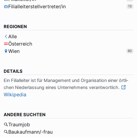
Filialleiterstellvertreter/in
13
REGIONEN
Alle
Österreich
Wien
60
DETAILS
Ein Fi­li­al­lei­ter ist für Ma­na­ge­ment und Or­ga­ni­sa­ti­on ei­ner ört­li­
chen Nie­der­las­sung ei­nes Un­ter­neh­mens ver­ant­wort­lich.
Wikipedia
ANDERE SUCHTEN
Traumjob
Baukaufmann/-frau