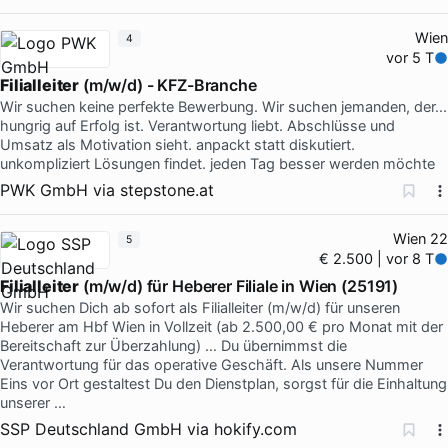
Wien
4
vor 5 T
Filialleiter
(m/w/d) - KFZ-Branche
Wir suchen keine perfekte Bewerbung. Wir suchen jemanden, der...
hungrig auf Erfolg ist. Verantwortung liebt. Abschlüsse und
Umsatz als Motivation sieht. anpackt statt diskutiert.
unkompliziert Lösungen findet. jeden Tag besser werden möchte
PWK GmbH
via
stepstone.at
Wien 22
5
€ 2.500 | vor 8 T
Filialleiter
(m/w/d) für Heberer Filiale in Wien (25191)
Wir suchen Dich ab sofort als Filialleiter (m/w/d) für unseren
Heberer am Hbf Wien in Vollzeit (ab 2.500,00 € pro Monat mit der
Bereitschaft zur Überzahlung) … Du übernimmst die
Verantwortung für das operative Geschäft. Als unsere Nummer
Eins vor Ort gestaltest Du den Dienstplan, sorgst für die Einhaltung
unserer …
SSP Deutschland GmbH
via
hokify.com