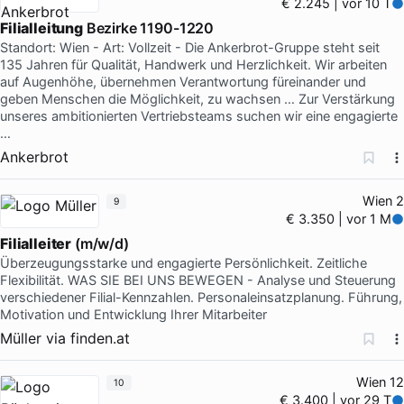
€ 2.245 | vor 10 T
Filialleitung
Bezirke 1190-1220
Standort: Wien - Art: Vollzeit - Die Ankerbrot-Gruppe steht seit
135 Jahren für Qualität, Handwerk und Herzlichkeit. Wir arbeiten
auf Augenhöhe, übernehmen Verantwortung füreinander und
geben Menschen die Möglichkeit, zu wachsen … Zur Verstärkung
unseres ambitionierten Vertriebsteams suchen wir eine engagierte
…
Ankerbrot
Wien 2
9
€ 3.350 | vor 1 M
Filialleiter
(m/w/d)
Überzeugungsstarke und engagierte Persönlichkeit. Zeitliche
Flexibilität. WAS SIE BEI UNS BEWEGEN - Analyse und Steuerung
verschiedener Filial-Kennzahlen. Personaleinsatzplanung. Führung,
Motivation und Entwicklung Ihrer Mitarbeiter
Müller
via
finden.at
Wien 12
10
€ 3.400 | vor 29 T