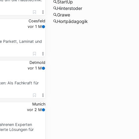
StartUp
Hinterstoder
Grawe
Hortpädagogik
Coesfeld
vor 1 M
e Parkett, Laminat und
Detmold
vor 1 M
en: Als Fachkraft für
Munich
vor 2 M
fahrenen Experten
derte Lösungen für