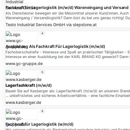
Fachkraft für Lagerlogistik (m/w/d) Wareneingang und Versand
Als Dienstleister bewegen wir die Messmittel unserer Kund:innen. Auc
Wareneingang / Versandlogistik? Dann bist du bei uns genau richtig! D
Testo Industrial Services GmbH
via
stepstone.at
4
Ausbildung Als Fachkraft Für Lagerlogistik (m/w/d)
Fachoberschulreife - Interesse und Spaß an praktischen Tätigkeiten - S
Interesse an einer Ausbildung bei der KARL BRAND KG geweckt? Dann f
www.gc-gruppe.de
5
Lagerfachkraft
(m/w/d)
Bauen Sie auf Kasberger als: Lagerfachkraft (m/w/d) an unserem Stan
… unbefristetes und sicheres Arbeitsverhältnis - eine fachliche Einarbe
www.kasberger.de
6
Fachkraft für Lagerlogistik (w/m/d)
Wir agieren erfolgreich als Bindemitglied zwischen Industrie und Fach