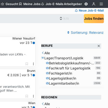
e
Gesucht
Meine Jobs
Job-E-Mails
Arbeitgeber
Neue Job-E-Mail
Jobs finden
Sortierung:
Relevanz
Wiener Neudorf
vor 23 T
BERUFE
Alle
tladen von LKWs -
Lager/Transport/Logistik
6849
Betriebslogistikkaufmann/-frau
202
Fachkraft für Lagerlogistik
196
Brunn
Fachlagerist/in
86
€ 2.026 | vor 5 T
Lagerlogistiker/in
99
Lagermitarbeiter/in
2506
r verantwortlich. Mit
pgolf Wien …
REGIONEN
Wien
Alle
vor 5 T