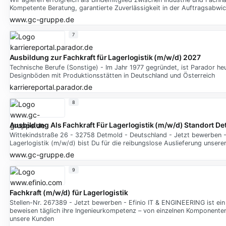
Kompetente Beratung, garantierte Zuverlässigkeit in der Auftragsabwick
www.gc-gruppe.de
7
Ausbildung zur Fachkraft für Lagerlogistik (m/w/d) 2027
Technische Berufe (Sonstige) - Im Jahr 1977 gegründet, ist Parador h
Designböden mit Produktionsstätten in Deutschland und Österreich
karriereportal.parador.de
8
Ausbildung Als Fachkraft Für Lagerlogistik (m/w/d) Standort D
Wittekindstraße 26 - 32758 Detmold - Deutschland - Jetzt bewerben - A
Lagerlogistik (m/w/d) bist Du für die reibungslose Auslieferung unsere
www.gc-gruppe.de
9
Fachkraft (m/w/d) für Lagerlogistik
Stellen-Nr. 267389 - Jetzt bewerben - Efinio IT & ENGINEERING ist ein 
beweisen täglich ihre Ingenieurkompetenz – von einzelnen Komponente
unsere Kunden