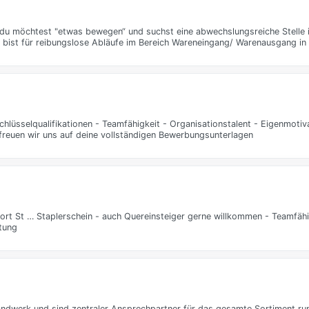
h du möchtest "etwas bewegen“ und suchst eine abwechslungsreiche Stelle 
u bist für reibungslose Abläufe im Bereich Wareneingang/ Warenausgang in 
chlüsselqualifikationen - Teamfähigkeit - Organisationstalent - Eigenmotiv
reuen wir uns auf deine vollständigen Bewerbungsunterlagen
dort St … Staplerschein - auch Quereinsteiger gerne willkommen - Teamfä
itung
handwerk und sind zentraler Ansprechpartner für das gesamte Sortiment ru