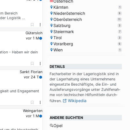
Österreich
Kärnten
1
Niederösterreich
im Bereich
9
der Logistik …
Oberösterreich
11
Salzburg
3
Steiermark
7
Gütersloh
Tirol
3
vor 1 M
Vorarlberg
6
Wien
1
ation - Haben wir dein
DETAILS
Sankt Florian
Fach­ar­bei­ter in der La­ger­lo­gi­stik sind in
vor 24 T
der La­ger­hal­tung ei­nes Un­ter­neh­mens
ein­ge­setz­te Be­schäf­tig­te, die Ein- und
Aus­lie­fe­rungs­vor­gän­ge un­ter Zu­hil­fe­nah­
higkeit und Engagement
me von tech­ni­schen Hilfs­mit­teln durch­
Wikipedia
füh­ren.
Weingarten
vor 1 M
ANDERE SUCHTEN
Opel
nd um die Haustechnik.