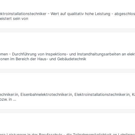
troinstallationstechniker - Wert auf qualitativ hohe Leistung - abgeschlo
eistert sein von
emen - Durchführung von Inspektions- und Instandhaltungsarbeiten an elek
tionen im Bereich der Haus- und Gebäudetechnik
niker:in, Eisenbahnelektrotechniker:in, Elektroinstallationstechniker:in, K
bzw. in …
eistungen in der Berufsschule - die Teilnahmemöglichkeit an Lehrlings