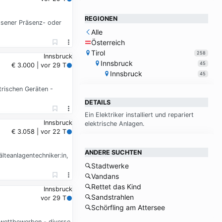
REGIONEN
ssener Präsenz- oder
Alle
Österreich
Tirol
258
Innsbruck
Innsbruck
45
€ 3.000 | vor 29 T
Innsbruck
45
trischen Geräten -
DETAILS
Ein Elek­tri­ker in­stal­liert und re­pa­riert
Innsbruck
elek­tri­sche An­la­gen.
€ 3.058 | vor 22 T
ANDERE SUCHTEN
älteanlagentechniker:in,
Stadtwerke
Vandans
Rettet das Kind
Innsbruck
Sandstrahlen
vor 29 T
Schörfling am Attersee
wettbewerben - diverse