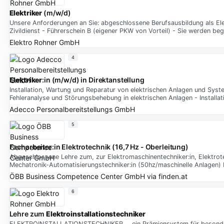
Elektriker
(m/w/d)
Unsere Anforderungen an Sie: abgeschlossene Berufsausbildung als Elek
Zivildienst - Führerschein B (eigener PKW von Vorteil) - Sie werden beg
Elektro Rohner GmbH
4
Elektriker
:in (m/w/d) in Direktanstellung
Installation, Wartung und Reparatur von elektrischen Anlagen und Syst
Fehleranalyse und Störungsbehebung in elektrischen Anlagen - Installa
Adecco Personalbereitstellungs GmbH
5
Facharbeiter:in Elektrotechnik (16,7 Hz - Oberleitung)
Abgeschlossene Lehre zum, zur Elektromaschinentechniker:in, Elektrotech
Mechatronik-Automatisierungstechniker:in (50hz/maschinelle Anlagen) 
ÖBB Business Competence Center GmbH
via
finden.at
6
Lehre zum
Elektroinstallationstechniker
ELEKTROINSTALLATIONSTECHNIKER … ein Prämiensystem für besondere L