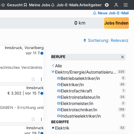
e
Gesucht
Meine Jobs
Job-E-Mails
Arbeitgeber
Neue Job-E-Mail
Jobs finden
Sortierung:
Relevanz
Innsbruck, Vorarlberg
vor 11 T
BERUFE
Alle
technisches Verständnis
Elektro/Energie/Automatisierung
225
Betriebselektriker/in
5
Elektriker/in
45
Innsbruck
Elektrofachkraft
1
€ 3.302 | vor 15 T
Elektroinstallateur/in
24
Elektromeister/in
2
FGABEN - Errichtung und
Elektrotechniker/in
159
Industrieelektriker/in
2
BEGRIFFE
Elektrik
Innsbruck
52
vor 29 T