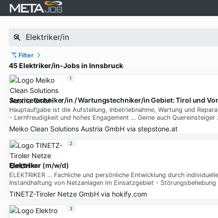
Filter
45 Elektriker/in-Jobs in Innsbruck
1
Servicetechniker/in / Wartungstechniker/in Gebiet: Tirol und Vo
Hauptaufgabe ist die Aufstellung, Inbetriebnahme, Wartung und Reparat
- Lernfreudigkeit und hohes Engagement … Gerne auch Quereinsteiger z.B
Meiko Clean Solutions Austria GmbH
via
stepstone.at
2
Elektriker
(m/w/d)
ELEKTRIKER … Fachliche und persönliche Entwicklung durch individue
Instandhaltung von Netzanlagen im Einsatzgebiet - Störungsbehebung 
TINETZ-Tiroler Netze GmbH
via
hokify.com
3