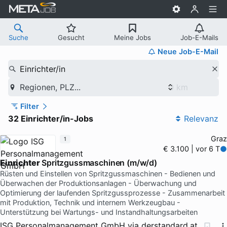
Suche
Gesucht
Meine Jobs
Job-E-Mails
Neue Job-E-Mail
Einrichter/in
Regionen, PLZ...
Filter
32 Einrichter/in-Jobs
Relevanz
Graz
1
€ 3.100 | vor 6 T
Einrichter
Spritzgussmaschinen (m/w/d)
Rüsten und Einstellen von Spritzgussmaschinen - Bedienen und
Überwachen der Produktionsanlagen - Überwachung und
Optimierung der laufenden Spritzgussprozesse - Zusammenarbeit
mit Produktion, Technik und internem Werkzeugbau -
Unterstützung bei Wartungs- und Instandhaltungsarbeiten
ISG Personalmanagement GmbH
via
derstandard.at