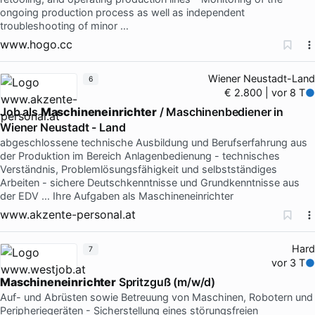
ongoing production process as well as independent
troubleshooting of minor …
www.hogo.cc
Wiener Neustadt-Land
6
€ 2.800 | vor 8 T
Job als
Maschineneinrichter
/ Maschinenbediener in
Wiener Neustadt - Land
abgeschlossene technische Ausbildung und Berufserfahrung aus
der Produktion im Bereich Anlagenbedienung - technisches
Verständnis, Problemlösungsfähigkeit und selbstständiges
Arbeiten - sichere Deutschkenntnisse und Grundkenntnisse aus
der EDV … Ihre Aufgaben als Maschineneinrichter
www.akzente-personal.at
Hard
7
vor 3 T
Maschineneinrichter
Spritzguß (m/w/d)
Auf- und Abrüsten sowie Betreuung von Maschinen, Robotern und
Peripheriegeräten - Sicherstellung eines störungsfreien