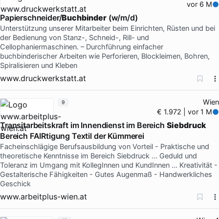
vor 6 M
Papierschneider/
Buchbinder
(w/m/d)
Unterstützung unserer Mitarbeiter beim Einrichten, Rüsten und bei
der Bedienung von Stanz-, Schneid-, Rill- und
Cellophaniermaschinen. – Durchführung einfacher
buchbinderischer Arbeiten wie Perforieren, Blockleimen, Bohren,
Spiralisieren und Kleben
www.druckwerkstatt.at
Wien
9
€ 1.972 | vor 1 M
Transitarbeitskraft im Innendienst im Bereich
Siebdruck
Bereich FAIRtigung Textil der Kümmerei
Facheinschlägige Berufsausbildung von Vorteil - Praktische und
theoretische Kenntnisse im Bereich Siebdruck … Geduld und
Toleranz im Umgang mit KollegInnen und KundInnen … Kreativität -
Gestalterische Fähigkeiten - Gutes Augenmaß - Handwerkliches
Geschick
www.arbeitplus-wien.at