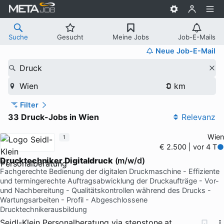
Suche
Gesucht
Meine Jobs
Job-E-Mails
Neue Job-E-Mail
Druck
Wien
Filter
33 Druck-Jobs in Wien
Relevanz
Wien
1
€ 2.500 | vor 4 T
Drucktechniker
Digitaldruck
(m/w/d)
Fachgerechte Bedienung der digitalen Druckmaschine - Effiziente
und termingerechte Auftragsabwicklung der Druckaufträge - Vor-
und Nachbereitung - Qualitätskontrollen während des Drucks -
Wartungsarbeiten - Profil - Abgeschlossene
Drucktechnikerausbildung
Seidl-Klein Personalberatung
via
stepstone.at