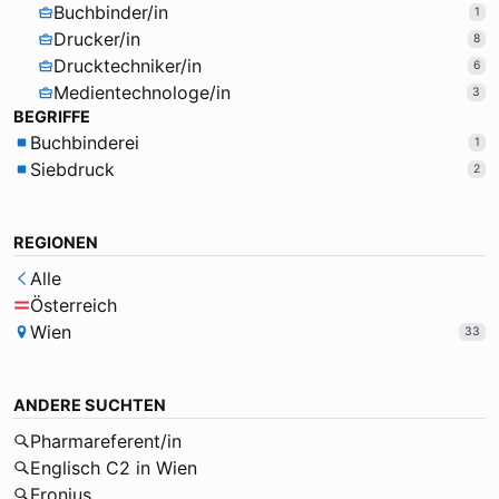
Buchbinder/in
1
Drucker/in
8
Drucktechniker/in
6
Medientechnologe/in
3
BEGRIFFE
Buchbinderei
1
Siebdruck
2
REGIONEN
Alle
Österreich
Wien
33
ANDERE SUCHTEN
Pharmareferent/in
Englisch C2 in Wien
Fronius