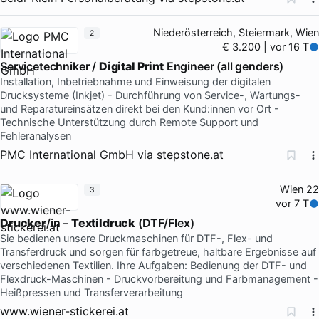
Niederösterreich, Steiermark, Wien
2
€ 3.200 | vor 16 T
Servicetechniker /
Digital Print
Engineer (all genders)
Installation, Inbetriebnahme und Einweisung der digitalen
Drucksysteme (Inkjet) - Durchführung von Service-, Wartungs-
und Reparatureinsätzen direkt bei den Kund:innen vor Ort -
Technische Unterstützung durch Remote Support und
Fehleranalysen
PMC International GmbH
via
stepstone.at
Wien 22
3
vor 7 T
Drucker
/in –
Textildruck
(DTF/Flex)
Sie bedienen unsere Druckmaschinen für DTF-, Flex- und
Transferdruck und sorgen für farbgetreue, haltbare Ergebnisse auf
verschiedenen Textilien. Ihre Aufgaben: Bedienung der DTF- und
Flexdruck-Maschinen - Druckvorbereitung und Farbmanagement -
Heißpressen und Transferverarbeitung
www.wiener-stickerei.at