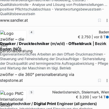
Qualitätskontrolle - Analyse und Lösung von Problemstellungen …
positiver Pflichtschulabschluss - Verantwortungsbewusstsein -
Qualitätsbewusstsein
www.sandler.at
Baden
4
€ 2.750 | vor 8 T
Drucker
/
Drucktechniker
(m/w/d) -
Offsetdruck
| Bezirk
Baden (NÖ)
Eigenverantwortliches Arbeiten an den Offset-Druckmaschinen -
Steuerung und Feineinstellung der Druckaufträge - Sicherstellung
der Druckqualität und termingerechte Auftragsabwicklung - Pflege
und Wartung der Maschinen im tägl. Betrieb
zwölfer – die 360° personalberatung
via
stepstone.at
Niederösterreich, Steiermark, Wien
5
€ 3.200 | vor 14 T
Servicetechniker /
Digital Print
Engineer (all genders)
Installation, Inbetriebnahme und Einweisung der digitalen