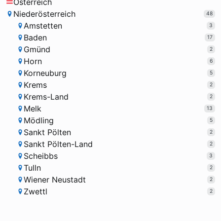
Österreich
Niederösterreich
48
Amstetten
3
Baden
17
Gmünd
2
Horn
6
Korneuburg
5
Krems
2
Krems-Land
2
Melk
13
Mödling
5
Sankt Pölten
2
Sankt Pölten-Land
2
Scheibbs
3
Tulln
2
Wiener Neustadt
2
Zwettl
2