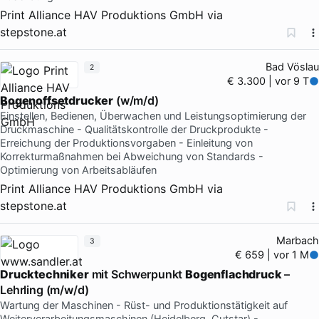
Print Alliance HAV Produktions GmbH
via
stepstone.at
Bad Vöslau
2
€ 3.300 | vor 9 T
Bogenoffsetdrucker
(w/m/d)
Einstellen, Bedienen, Überwachen und Leistungsoptimierung der
Druckmaschine - Qualitätskontrolle der Druckprodukte -
Erreichung der Produktionsvorgaben - Einleitung von
Korrekturmaßnahmen bei Abweichung von Standards -
Optimierung von Arbeitsabläufen
Print Alliance HAV Produktions GmbH
via
stepstone.at
Marbach
3
€ 659 | vor 1 M
Drucktechniker
mit Schwerpunkt
Bogenflachdruck
–
Lehrling (m/w/d)
Wartung der Maschinen - Rüst- und Produktionstätigkeit auf
Weiterverarbeitungsmaschinen (Heidelberg, Cutstar) -