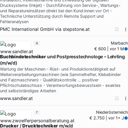
Drucksysteme (Inkjet) - Durchführung von Service-, Wartungs-
und Reparatureinsätzen direkt bei den Kund:innen vor Ort -
Technische Unterstützung durch Remote Support und
Fehleranalysen
PMC International GmbH
via
stepstone.at
Marbach
6
€ 600 | vor 1 M
Buchbindetechniker
und Postpresstechnologe – Lehrling
(m/w/d)
Wartung der Maschinen - Rüst- und Produktionstätigkeit auf
Weiterverarbeitungsmaschinen (wie Sammelhefter, Klebebinder
und Falzmaschinen) - Qualitätskontrolle … positiver
Pflichtschulabschluss - Verantwortungsbewusstsein - exaktes
und selbstständiges Arbeiten
www.sandler.at
Niederösterreich
7
€ 2.750 | vor 1+ J
Drucker
/
Drucktechniker
m/w/d