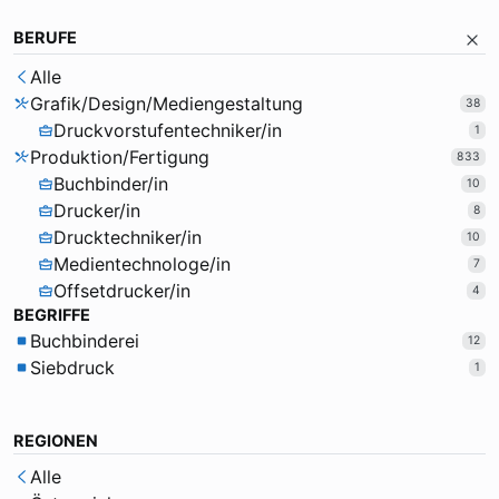
BERUFE
Alle
Grafik/Design/Mediengestaltung
38
Druckvorstufentechniker/in
1
Produktion/Fertigung
833
Buchbinder/in
10
Drucker/in
8
Drucktechniker/in
10
Medientechnologe/in
7
Offsetdrucker/in
4
BEGRIFFE
Buchbinderei
12
Siebdruck
1
REGIONEN
Alle