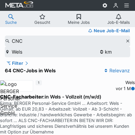
Suche
Gesucht
Meine Jobs
Job-E-Mails
Neue Job-E-Mail
CNC
Wels
Filter
64 CNC-Jobs in Wels
Relevanz
Wels
1
vor 1 M
CNC-Facharbeiter
:in Wels - Vollzeit (m/w/d)
Firma: BERGER Personal-Service GmbH … Arbeitsort: Wels -
Gehalt: ab EUR 20,83 - Arbeitszeit: Vollzeit - Ab 3-Schicht -
Branche: Industrie / handwerkliches Gewerbe - Arbeitsbeginn: ab
sofort … ALS CNC-FACHARBEITER:IN BIETEN WIR DIR:
Langfristiges und sicheres Dienstverhältnis bei unserem Kunden
mit Option zur Übernahme