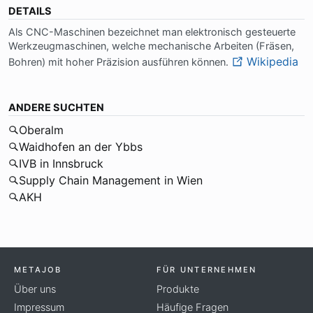
DETAILS
Als CNC-Ma­schi­nen be­zeich­net man elek­tro­nisch ge­steu­er­te
Werk­zeug­ma­schi­nen, wel­che me­cha­ni­sche Ar­bei­ten (Frä­sen,
Wikipedia
Boh­ren) mit ho­her Prä­zi­si­on aus­füh­ren kön­nen.
ANDERE SUCHTEN
Oberalm
Waidhofen an der Ybbs
IVB in Innsbruck
Supply Chain Management in Wien
AKH
METAJOB
FÜR UNTERNEHMEN
Über uns
Produkte
Impressum
Häufige Fragen