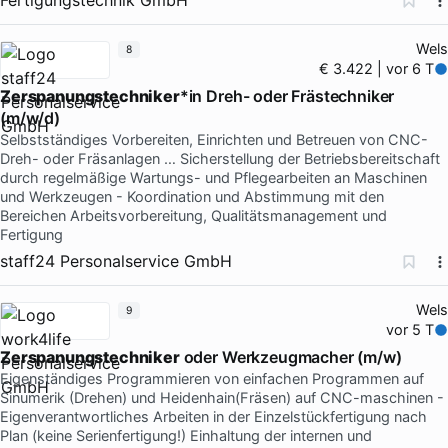
Wels
8
€ 3.422 | vor 6 T
Zerspanungstechniker
*in Dreh- oder Frästechniker
(m/w/d)
Selbstständiges Vorbereiten, Einrichten und Betreuen von CNC-
Dreh- oder Fräsanlagen … Sicherstellung der Betriebsbereitschaft
durch regelmäßige Wartungs- und Pflegearbeiten an Maschinen
und Werkzeugen - Koordination und Abstimmung mit den
Bereichen Arbeitsvorbereitung, Qualitätsmanagement und
Fertigung
staff24 Personalservice GmbH
Wels
9
vor 5 T
Zerspanungstechniker
oder Werkzeugmacher (m/w)
Eigenständiges Programmieren von einfachen Programmen auf
Sinumerik (Drehen) und Heidenhain(Fräsen) auf CNC-maschinen -
Eigenverantwortliches Arbeiten in der Einzelstückfertigung nach
Plan (keine Serienfertigung!) Einhaltung der internen und