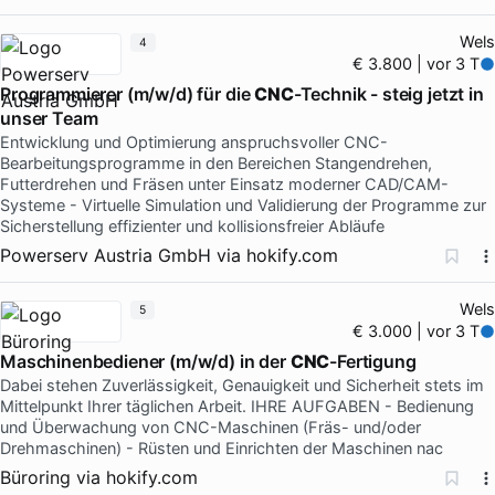
Wels
4
€ 3.800 | vor 3 T
Programmierer (m/w/d) für die
CNC
-Technik - steig jetzt in
unser Team
Entwicklung und Optimierung anspruchsvoller CNC-
Bearbeitungsprogramme in den Bereichen Stangendrehen,
Futterdrehen und Fräsen unter Einsatz moderner CAD/CAM-
Systeme - Virtuelle Simulation und Validierung der Programme zur
Sicherstellung effizienter und kollisionsfreier Abläufe
Powerserv Austria GmbH
via
hokify.com
Wels
5
€ 3.000 | vor 3 T
Maschinenbediener (m/w/d) in der
CNC
-Fertigung
Dabei stehen Zuverlässigkeit, Genauigkeit und Sicherheit stets im
Mittelpunkt Ihrer täglichen Arbeit. IHRE AUFGABEN - Bedienung
und Überwachung von CNC-Maschinen (Fräs- und/oder
Drehmaschinen) - Rüsten und Einrichten der Maschinen nac
Büroring
via
hokify.com