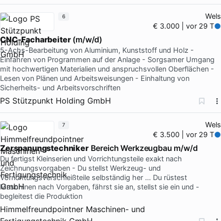
Wels
6
€ 3.000 | vor 29 T
CNC-Facharbeiter
(m/w/d)
5-Achs-Bearbeitung von Aluminium, Kunststoff und Holz -
Einfahren von Programmen auf der Anlage - Sorgsamer Umgang
mit hochwertigen Materialien und anspruchsvollen Oberflächen -
Lesen von Plänen und Arbeitsweisungen - Einhaltung von
Sicherheits- und Arbeitsvorschriften
PS Stützpunkt Holding GmbH
Wels
7
€ 3.500 | vor 29 T
Zerspanungstechniker
Bereich Werkzeugbau m/w/d
Du fertigst Kleinserien und Vorrichtungsteile exakt nach
Zeichnungsvorgaben - Du stellst Werkzeug- und
Vorrichtungsverschleißteile selbständig her … Du rüstest
Maschinen nach Vorgaben, fährst sie an, stellst sie ein und -
begleitest die Produktion
Himmelfreundpointner Maschinen- und
Fertigungstechnik GmbH