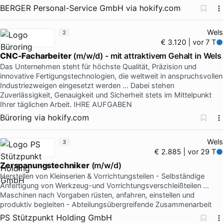
BERGER Personal-Service GmbH
via
hokify.com
Wels
2
€ 3.120 | vor 7 T
CNC-Facharbeiter
(m/w/d) - mit attraktivem Gehalt in Wels
Das Unternehmen steht für höchste Qualität, Präzision und
innovative Fertigungstechnologien, die weltweit in anspruchsvollen
Industriezweigen eingesetzt werden … Dabei stehen
Zuverlässigkeit, Genauigkeit und Sicherheit stets im Mittelpunkt
Ihrer täglichen Arbeit. IHRE AUFGABEN
Büroring
via
hokify.com
Wels
3
€ 2.885 | vor 29 T
Zerspanungstechniker
(m/w/d)
Herstellen von Kleinserien & Vorrichtungsteilen - Selbständige
Anfertigung von Werkzeug-und Vorrichtungsverschleißteilen …
Maschinen nach Vorgaben rüsten, anfahren, einstellen und
produktiv begleiten - Abteilungsübergreifende Zusammenarbeit
PS Stützpunkt Holding GmbH