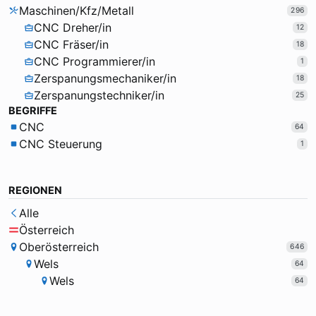
Maschinen/Kfz/Metall
296
CNC Dreher/in
12
CNC Fräser/in
18
CNC Programmierer/in
1
Zerspanungsmechaniker/in
18
Zerspanungstechniker/in
25
BEGRIFFE
CNC
64
CNC Steuerung
1
REGIONEN
Alle
Österreich
Oberösterreich
646
Wels
64
Wels
64