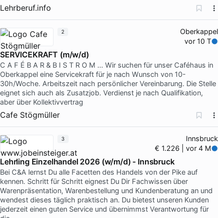
Lehrberuf.info
Oberkappel
2
vor 10 T
SERVICEKRAFT (m/w/d)
C A F É B A R & B I S T R O M … Wir suchen für unser Caféhaus in
Oberkappel eine Servicekraft für je nach Wunsch von 10-
30h/Woche. Arbeitszeit nach persönlicher Vereinbarung. Die Stelle
eignet sich auch als Zusatzjob. Verdienst je nach Qualifikation,
aber über Kollektivvertrag
Cafe Stögmüller
Innsbruck
3
€ 1.226 | vor 4 M
Lehrling Einzelhandel 2026 (w/m/d) - Innsbruck
Bei C&A lernst Du alle Facetten des Handels von der Pike auf
kennen. Schritt für Schritt eignest Du Dir Fachwissen über
Warenpräsentation, Warenbestellung und Kundenberatung an und
wendest dieses täglich praktisch an. Du bietest unseren Kunden
jederzeit einen guten Service und übernimmst Verantwortung für