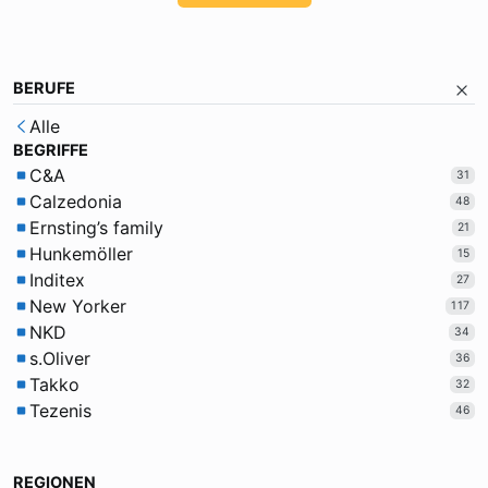
BERUFE
Alle
BEGRIFFE
C&A
31
Calzedonia
48
Ernsting’s family
21
Hunkemöller
15
Inditex
27
New Yorker
117
NKD
34
s.Oliver
36
Takko
32
Tezenis
46
REGIONEN