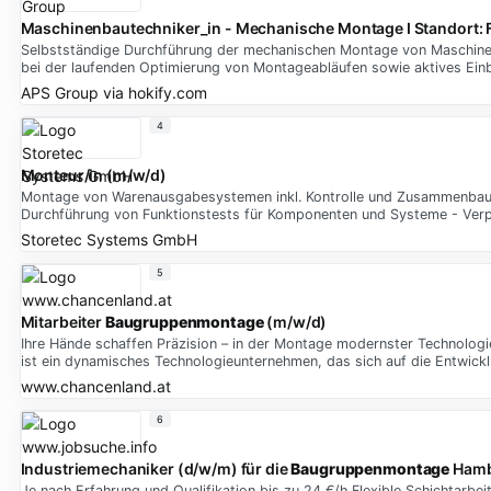
Maschinenbautechniker_in - Mechanische Montage I Standort: 
Selbstständige Durchführung der mechanischen Montage von Maschine
bei der laufenden Optimierung von Montageabläufen sowie aktives Ei
APS Group
via
hokify.com
4
Monteur/in (m/w/d)
Montage von Warenausgabesystemen inkl. Kontrolle und Zusammenbau
Durchführung von Funktionstests für Komponenten und Systeme - Verp
Storetec Systems GmbH
5
Mitarbeiter
Baugruppenmontage
(m/w/d)
Ihre Hände schaffen Präzision – in der Montage modernster Technologi
ist ein dynamisches Technologieunternehmen, das sich auf die Entwickl
www.chancenland.at
6
Industriemechaniker (d/w/m) für die
Baugruppenmontage
Hamb
Je nach Erfahrung und Qualifikation bis zu 24 €/h Flexible Schichtarbei