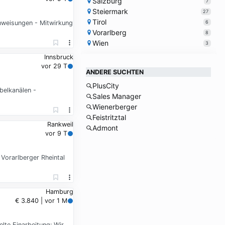
Salzburg
7
Steiermark
27
Tirol
6
nweisungen - Mitwirkung
Vorarlberg
8
Wien
3
Innsbruck
vor 29 T
ANDERE SUCHTEN
PlusCity
elkanälen -
Sales Manager
Wienerberger
Feistritztal
Rankweil
Admont
vor 9 T
Vorarlberger Rheintal
Hamburg
€ 3.840 | vor 1 M
elte Einarbeitung: Wir