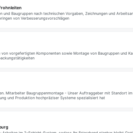
Frohnleiten
n und Baugruppen nach technischen Vorgaben, Zeichnungen und Arbeitsa
nbringen von Verbesserungsvorschlägen
 von vorgefertigten Komponenten sowie Montage von Baugruppen und Kab
ackungstätigkeiten
en. Mitarbeiter Baugruppenmontage - Unser Auftraggeber mit Standort im 
ung und Produktion hochpräziser Systeme spezialisiert hat
urg
t: Arbeiten im 2-Schicht-System, sodass Ihr Feierabend planbar bleibt Gezi