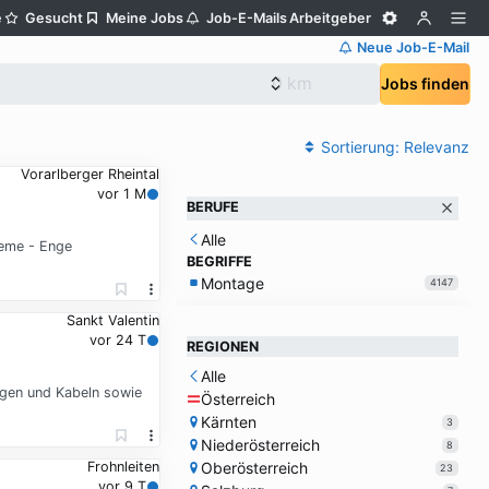
e
Gesucht
Meine Jobs
Job-E-Mails
Arbeitgeber
Neue Job-E-Mail
Jobs finden
Sortierung:
Relevanz
Vorarlberger Rheintal
vor 1 M
BERUFE
Alle
teme - Enge
BEGRIFFE
Montage
4147
Sankt Valentin
vor 24 T
REGIONEN
Alle
gen und Kabeln sowie
Österreich
Kärnten
3
Niederösterreich
8
Oberösterreich
Frohnleiten
23
vor 9 T