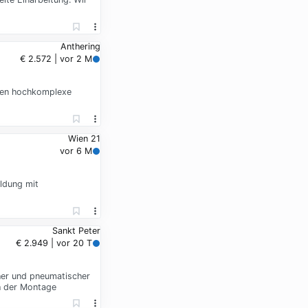
Anthering
€ 2.572 | vor 2 M
igen hochkomplexe
Wien 21
vor 6 M
ldung mit
Sankt Peter
€ 2.949 | vor 20 T
er und pneumatischer
h der Montage