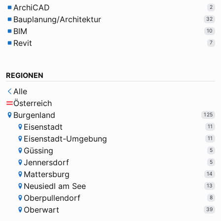
ArchiCAD
2
Bauplanung/Architektur
32
BIM
10
Revit
7
REGIONEN
Alle
Österreich
Burgenland
125
Eisenstadt
11
Eisenstadt-Umgebung
11
Güssing
5
Jennersdorf
5
Mattersburg
14
Neusiedl am See
13
Oberpullendorf
8
Oberwart
39