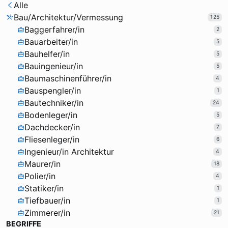
Alle
Bau/Architektur/Vermessung
125
Baggerfahrer/in
2
Bauarbeiter/in
5
Bauhelfer/in
5
Bauingenieur/in
5
Baumaschinenführer/in
4
Bauspengler/in
1
Bautechniker/in
24
Bodenleger/in
5
Dachdecker/in
7
Fliesenleger/in
6
Ingenieur/in Architektur
4
Maurer/in
18
Polier/in
4
Statiker/in
1
Tiefbauer/in
1
Zimmerer/in
21
BEGRIFFE