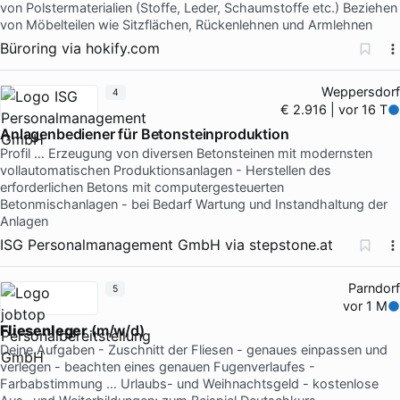
von Polstermaterialien (Stoffe, Leder, Schaumstoffe etc.) Beziehen
von Möbelteilen wie Sitzflächen, Rückenlehnen und Armlehnen
Büroring
via
hokify.com
Weppersdorf
4
€ 2.916 | vor 16 T
Anlagenbediener für Betonsteinproduktion
Profil … Erzeugung von diversen Betonsteinen mit modernsten
vollautomatischen Produktionsanlagen - Herstellen des
erforderlichen Betons mit computergesteuerten
Betonmischanlagen - bei Bedarf Wartung und Instandhaltung der
Anlagen
ISG Personalmanagement GmbH
via
stepstone.at
Parndorf
5
vor 1 M
Fliesenleger
(m/w/d)
Deine Aufgaben - Zuschnitt der Fliesen - genaues einpassen und
verlegen - beachten eines genauen Fugenverlaufes -
Farbabstimmung … Urlaubs- und Weihnachtsgeld - kostenlose