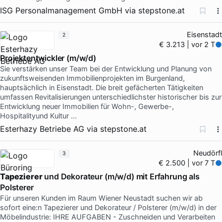
ISG Personalmanagement GmbH
via
stepstone.at
Eisenstadt
2
€ 3.213 | vor 2 T
Projektentwickler (m/w/d)
Sie verstärken unser Team bei der Entwicklung und Planung von
zukunftsweisenden Immobilienprojekten im Burgenland,
hauptsächlich in Eisenstadt. Die breit gefächerten Tätigkeiten
umfassen Revitalisierungen unterschiedlichster historischer bis zur
Entwicklung neuer Immobilien für Wohn-, Gewerbe-,
Hospitalityund Kultur …
Esterhazy Betriebe AG
via
stepstone.at
Neudörfl
3
€ 2.500 | vor 7 T
Tapezierer
und Dekorateur (m/w/d) mit Erfahrung als
Polsterer
Für unseren Kunden im Raum Wiener Neustadt suchen wir ab
sofort eine:n Tapezierer und Dekorateur / Polsterer (m/w/d) in der
Möbelindustrie: IHRE AUFGABEN - Zuschneiden und Verarbeiten