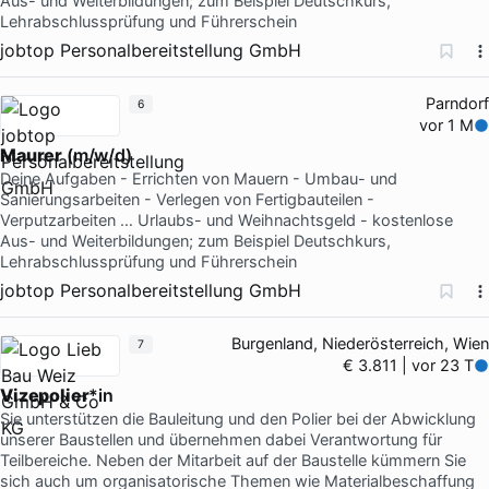
Aus- und Weiterbildungen; zum Beispiel Deutschkurs,
Lehrabschlussprüfung und Führerschein
jobtop Personalbereitstellung GmbH
Parndorf
6
vor 1 M
Maurer
(m/w/d)
Deine Aufgaben - Errichten von Mauern - Umbau- und
Sanierungsarbeiten - Verlegen von Fertigbauteilen -
Verputzarbeiten … Urlaubs- und Weihnachtsgeld - kostenlose
Aus- und Weiterbildungen; zum Beispiel Deutschkurs,
Lehrabschlussprüfung und Führerschein
jobtop Personalbereitstellung GmbH
Burgenland, Niederösterreich, Wien
7
€ 3.811 | vor 23 T
Vizepolier
*in
Sie unterstützen die Bauleitung und den Polier bei der Abwicklung
unserer Baustellen und übernehmen dabei Verantwortung für
Teilbereiche. Neben der Mitarbeit auf der Baustelle kümmern Sie
sich auch um organisatorische Themen wie Materialbeschaffung