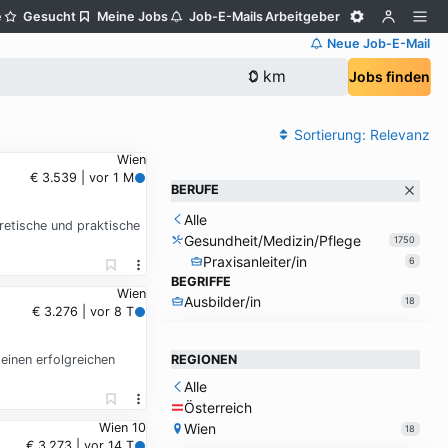
e
Gesucht
Meine Jobs
Job-E-Mails
Arbeitgeber
Neue Job-E-Mail
Jobs finden
Sortierung:
Relevanz
Wien
€ 3.539 | vor 1 M
BERUFE
Alle
retische und praktische
Gesundheit/Medizin/Pflege
1750
Praxisanleiter/in
6
BEGRIFFE
Wien
Ausbilder/in
18
€ 3.276 | vor 8 T
einen erfolgreichen
REGIONEN
Alle
Österreich
Wien
Wien 10
18
€ 3.273 | vor 14 T