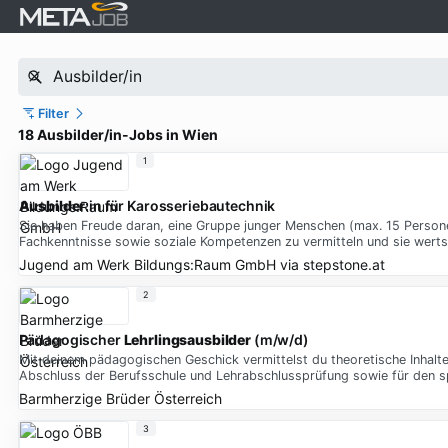
Filter
18 Ausbilder/in-Jobs in Wien
1
Ausbilder
:in für Karosseriebautechnik
Sie haben Freude daran, eine Gruppe junger Menschen (max. 15 Persone
Fachkenntnisse sowie soziale Kompetenzen zu vermitteln und sie wert
Jugend am Werk Bildungs:Raum GmbH
via
stepstone.at
2
Pädagogischer
Lehrlingsausbilder
(m/w/d)
Mit deinem pädagogischen Geschick vermittelst du theoretische Inhalte 
Abschluss der Berufsschule und Lehrabschlussprüfung sowie für den s
Barmherzige Brüder Österreich
3