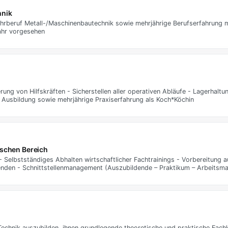
hnik
ehrberuf Metall-/Maschinenbautechnik sowie mehrjährige Berufserfahrung m
Jahr vorgesehen
rung von Hilfskräften - Sicherstellen aller operativen Abläufe - Lagerhaltu
 Ausbildung sowie mehrjährige Praxiserfahrung als Koch*Köchin
ischen Bereich
- Selbstständiges Abhalten wirtschaftlicher Fachtrainings - Vorbereitung a
nden - Schnittstellenmanagement (Auszubildende – Praktikum – Arbeitsma
echnik auszubilden, ihnen grundlegende theoretische und praktische Fach