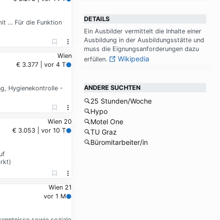
DETAILS
it … Für die Funktion
Ein Aus­bil­der ver­mit­telt die In­hal­te ei­ner
Aus­bil­dung in der Aus­bil­dungs­stät­te und
muss die Eig­nungs­an­for­de­run­gen da­zu
Wien
Wikipedia
er­fül­len.
€ 3.377 | vor 4 T
ANDERE SUCHTEN
ng, Hygienekontrolle -
25 Stunden/Woche
Hypo
Motel One
Wien 20
€ 3.053 | vor 10 T
TU Graz
Büromitarbeiter/in
uf
rkt)
Wien 21
vor 1 M
kenntnisse sowie soziale