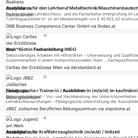
Ausbilder
:in für den Lehrberuf Metalltechnik/Maschinenbautec
Du bringst den Lehrabschluss- und die Facharbeiter:innenprüfung im L
"Lehrlingsausbilder:in" ist ein Mindestentgelt von € 45.822,42 brutto/
ÖBB Business Competence Center GmbH
via
finden.at
4
Koch*Köchin
Fachanleitung
INIGO
Selbstständiges Arbeiten mit Hilfskräften - Unterweisung und Qualifizie
Zusammenarbeit in einem multiprofessionellen Team … Fachspezifische
Caritas der Erzdiözese Wien
via
derstandard.at
5
Pädagogische:r Trainer:in /
Ausbildner
:in (m/w/d) im kaufmänn
Unterrichtstätigkeit - Vor- und Nachbereitung der Unterrichtseinheiten 
Lehrabschlussprüfungen - Pädagogische Unterstützung der Auszubilde
JBBZ Jüdisches Berufliches Bildungszentrum
via
stepstone.at
6
Ausbilder
:in für Kraftfahrzeugtechnik (m/w/d) / Vollzeit
Sie haben Freude daran, Jugendliche bzw. Erwachsene im Bereich KFZ-T