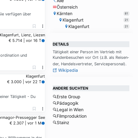
Alle
Österreich
Kärnten
81
 Sie verfügen über
Klagenfurt
21
Klagenfurt
21
Klagenfurt, Lienz, Liezen
€ 5.714 | vor 16 T
DETAILS
Tä­tig­keit ei­ner Per­son im Ver­trieb mit
oordination und
Kun­den­be­su­chen vor Ort (z.B. als Rei­sen­
der, Han­dels­ver­tre­ter, Ser­vice­per­so­nal).
Wikipedia
Klagenfurt
€ 3.000 | vor 22 T
ANDERE SUCHTEN
Erste Group
iner Tätigkeit - Du
Pädagogik
Legal in Wien
Filmproduktion
Hermagor-Pressegger See
Stainz
€ 2.307 | vor 1 M
Drau - Willkommen in der