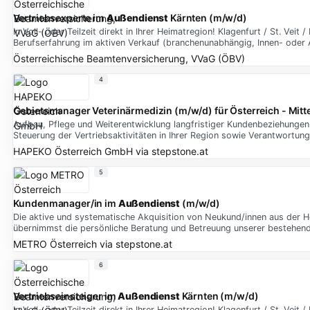
Vertriebsexperte im
Außendienst
Kärnten (m/w/d)
In Voll- oder Teilzeit direkt in Ihrer Heimatregion! Klagenfurt / St. Veit
Berufserfahrung im aktiven Verkauf (branchenunabhängig, Innen- oder
Österreichische Beamtenversicherung, VVaG (ÖBV)
4
Gebietsmanager Veterinärmedizin (m/w/d) für Österreich - Mitt
Aufbau, Pflege und Weiterentwicklung langfristiger Kundenbeziehungen z
Steuerung der Vertriebsaktivitäten in Ihrer Region sowie Verantwortun
HAPEKO Österreich GmbH
via
stepstone.at
5
Kundenmanager/in im
Außendienst
(m/w/d)
Die aktive und systematische Akquisition von Neukund/innen aus der H
übernimmst die persönliche Beratung und Betreuung unserer bestehen
METRO Österreich
via
stepstone.at
6
Vertriebseinsteiger im
Außendienst
Kärnten (m/w/d)
In Voll- oder Teilzeit direkt in Ihrer Heimatregion! Klagenfurt / St. Veit