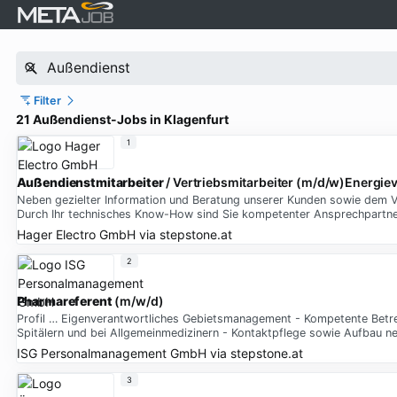
Filter
21 Außendienst-Jobs in Klagenfurt
1
Außendienstmitarbeiter
/ Vertriebsmitarbeiter (m/d/w)Energie
Neben gezielter Information und Beratung unserer Kunden sowie dem Ve
Durch Ihr technisches Know-How sind Sie kompetenter Ansprechpartner
Hager Electro GmbH
via
stepstone.at
2
Pharmareferent
(m/w/d)
Profil … Eigenverantwortliches Gebietsmanagement - Kompetente Betreu
Spitälern und bei Allgemeinmedizinern - Kontaktpflege sowie Aufbau 
ISG Personalmanagement GmbH
via
stepstone.at
3