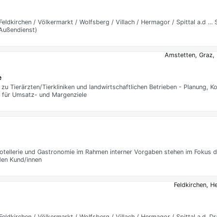
 / Feldkirchen / Völkermarkt / Wolfsberg / Villach / Hermagor / Spittal a.d …
 Außendienst)
Amstetten, Graz, 
e
u Tierärzten/Tierkliniken und landwirtschaftlichen Betrieben - Planung, K
g für Umsatz- und Margenziele
otellerie und Gastronomie im Rahmen interner Vorgaben stehen im Fokus de
den Kund/innen
Feldkirchen, 
 / Feldkirchen / Völkermarkt / Wolfsberg / Villach / Hermagor / Spittal a.d. 