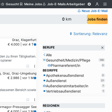
e
Gesucht
Meine Jobs
Job-E-Mails
Arbeitgeber
Neue Job-E-Mail
Jobs finden
Sortierung:
Relevanz
Graz, Klagenfurt
€ 4.000 | vor 4 T
BERUFE
Alle
n zu Ihren Tätigkeiten.
Gesundheit/Medizin/Pflege
roplaner
136
Pharmareferent/in
2
BEGRIFFE
g, Graz, Graz-Umgebung
Apothekenaußendienst
2
€ 2.986 | vor 1 M
Außendienst
21
Außendienstmitarbeiter/in
7
elassenen Bereich sowie
Vertriebsaußendienst
1
REGIONEN
Hermagor-Pressegger See
€ 4.000 | vor 1 M