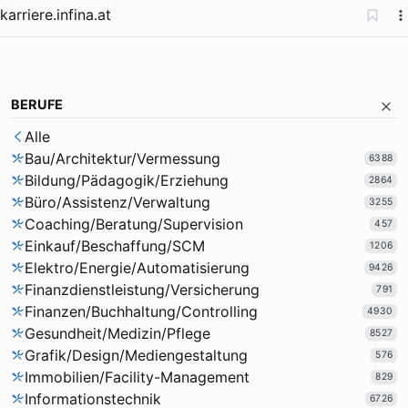
karriere.infina.at
BERUFE
Alle
Bau/Architektur/Vermessung
6388
Bildung/Pädagogik/Erziehung
2864
Büro/Assistenz/Verwaltung
3255
Coaching/Beratung/Supervision
457
Einkauf/Beschaffung/SCM
1206
Elektro/Energie/Automatisierung
9426
Finanzdienstleistung/Versicherung
791
Finanzen/Buchhaltung/Controlling
4930
Gesundheit/Medizin/Pflege
8527
Grafik/Design/Mediengestaltung
576
Immobilien/Facility-Management
829
Informationstechnik
6726