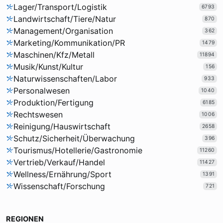
Lager/Transport/Logistik
6793
Landwirtschaft/Tiere/Natur
870
Management/Organisation
362
Marketing/Kommunikation/PR
1479
Maschinen/Kfz/Metall
11894
Musik/Kunst/Kultur
156
Naturwissenschaften/Labor
933
Personalwesen
1040
Produktion/Fertigung
6185
Rechtswesen
1006
Reinigung/Hauswirtschaft
2658
Schutz/Sicherheit/Überwachung
396
Tourismus/Hotellerie/Gastronomie
11260
Vertrieb/Verkauf/Handel
11427
Wellness/Ernährung/Sport
1391
Wissenschaft/Forschung
721
REGIONEN