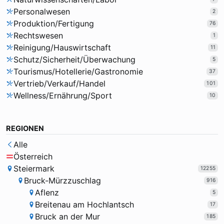
Personalwesen
2
Produktion/Fertigung
76
Rechtswesen
1
Reinigung/Hauswirtschaft
11
Schutz/Sicherheit/Überwachung
5
Tourismus/Hotellerie/Gastronomie
37
Vertrieb/Verkauf/Handel
101
Wellness/Ernährung/Sport
10
REGIONEN
Alle
Österreich
Steiermark
12255
Bruck-Mürzzuschlag
916
Aflenz
5
Breitenau am Hochlantsch
17
Bruck an der Mur
185