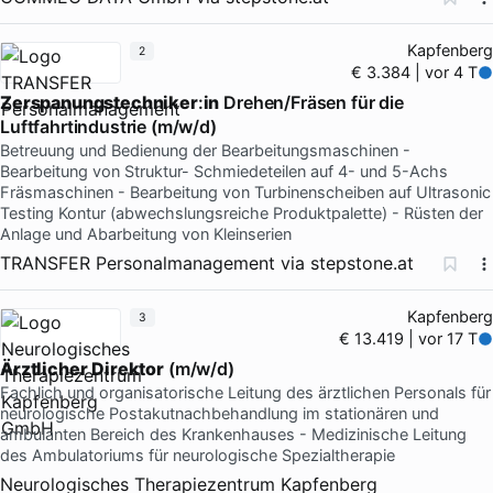
Kapfenberg
2
€ 3.384 | vor 4 T
Zerspanungstechniker
:
in
Drehen/Fräsen für die
Luftfahrtindustrie (m/w/d)
Betreuung und Bedienung der Bearbeitungsmaschinen -
Bearbeitung von Struktur- Schmiedeteilen auf 4- und 5-Achs
Fräsmaschinen - Bearbeitung von Turbinenscheiben auf Ultrasonic
Testing Kontur (abwechslungsreiche Produktpalette) - Rüsten der
Anlage und Abarbeitung von Kleinserien
TRANSFER Personalmanagement
via
stepstone.at
Kapfenberg
3
€ 13.419 | vor 17 T
Ärztlicher
Direktor
(m/w/d)
Fachlich und organisatorische Leitung des ärztlichen Personals für
neurologische Postakutnachbehandlung im stationären und
ambulanten Bereich des Krankenhauses - Medizinische Leitung
des Ambulatoriums für neurologische Spezialtherapie
Neurologisches Therapiezentrum Kapfenberg