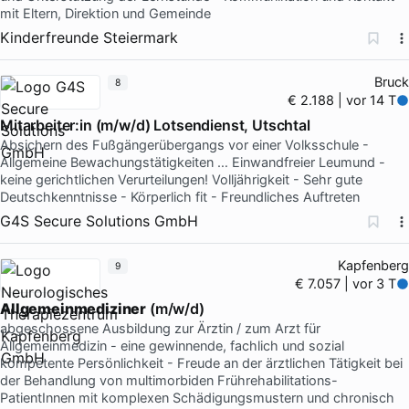
mit Eltern, Direktion und Gemeinde
Kinderfreunde Steiermark
Bruck
8
€ 2.188 | vor 14 T
Mitarbeiter:in (m/w/d) Lotsendienst, Utschtal
Absichern des Fußgängerübergangs vor einer Volksschule -
Allgemeine Bewachungstätigkeiten … Einwandfreier Leumund -
keine gerichtlichen Verurteilungen! Volljährigkeit - Sehr gute
Deutschkenntnisse - Körperlich fit - Freundliches Auftreten
G4S Secure Solutions GmbH
Kapfenberg
9
€ 7.057 | vor 3 T
Allgemeinmediziner
(m/w/d)
abgeschossene Ausbildung zur Ärztin / zum Arzt für
Allgemeinmedizin - eine gewinnende, fachlich und sozial
kompetente Persönlichkeit - Freude an der ärztlichen Tätigkeit bei
der Behandlung von multimorbiden Frührehabilitations-
PatientInnen mit komplexen Schädigungsmustern und chronisch